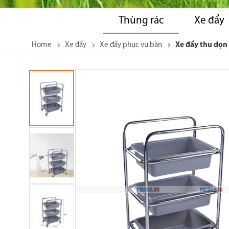
Thùng rác
Xe đẩy
Home
Xe đẩy
Xe đẩy phục vụ bàn
Xe đẩy thu dọn 
Skip
to
the
end
of
the
images
gallery