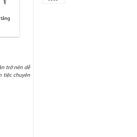
 tầng
Xô nhựa đựng đồ thải
Khay nhựa đựng đ
treo khung xe dọn bàn
xe dọn bàn
ăn trở nên dễ
n tiệc chuyên