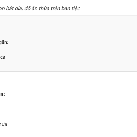
n bát đĩa, đồ ăn thừa trên bàn tiệc
găn:
oca
ăn:
nhựa