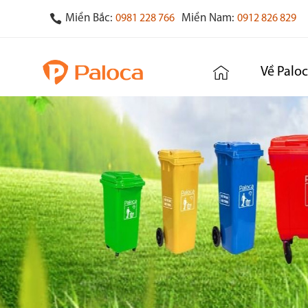
Miền Bắc:
Miền Nam:
0981 228 766
0912 826 829
Về Palo