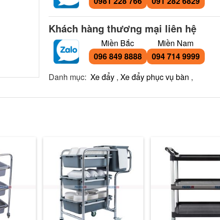
0981 228 766
091 282 6829
Khách hàng thương mại liên hệ
Miền Bắc
Miền Nam
096 849 8888
094 714 9999
Danh mục:
Xe đẩy
,
Xe đẩy phục vụ bàn
,