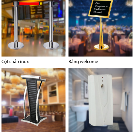
Cột chắn inox
Bảng welcome