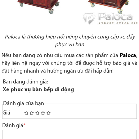
Paloca là thương hiệu nổi tiếng chuyên cung cấp xe đẩy
phục vụ bàn
Nếu bạn đang có nhu cầu mua các sản phẩm của
Paloca
,
hãy liên hệ ngay với chúng tôi để được hỗ trợ báo giá và
đặt hàng nhanh và hưởng ngàn ưu đãi hấp dẫn!
Bạn đang đánh giá:
Xe phục vụ bàn bếp di dộng
Đánh giá của bạn
Giá
1
2
3
4
5
star
stars
stars
stars
stars
Đánh giá