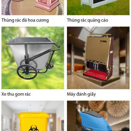
Thùng rác đá hoa cương
Thùng rác quảng cáo
Xe thu gom rác
Máy đánh giầy