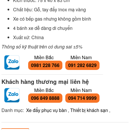
Kích thước: 75 x 40 x 83 cm
Chất liệu: Gỗ, tay đẩy inox mạ vàng
Xe có bếp gas nhưng không gồm bình
4 bánh xe dễ dàng di chuyển
Xuất xứ: China
Thông số kỹ thuật trên có dung sai ±5%
Miền Bắc
Miền Nam
0981 228 766
091 282 6829
Khách hàng thương mại liên hệ
Miền Bắc
Miền Nam
096 849 8888
094 714 9999
Danh mục:
Xe đẩy phục vụ bàn
,
Thiết bị khách sạn
,