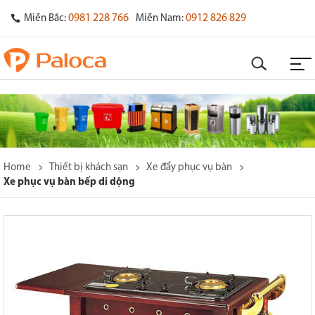
0981 228 766
0912 826 829
Miền Bắc:
Miền Nam:
Home
Thiết bị khách sạn
Xe đẩy phục vụ bàn
Xe phục vụ bàn bếp di dộng
o
s
y