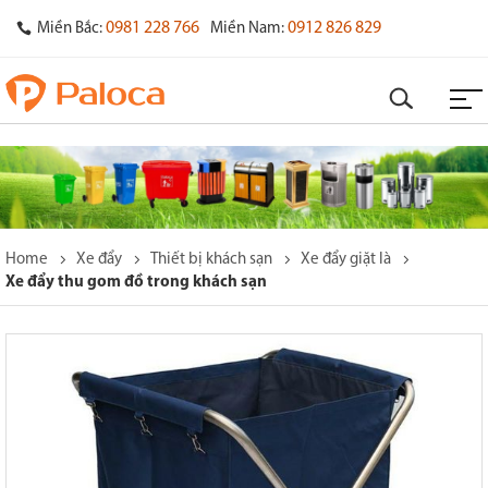
0981 228 766
0912 826 829
Miền Bắc:
Miền Nam:
Home
Xe đẩy
Thiết bị khách sạn
Xe đẩy giặt là
Xe đẩy thu gom đồ trong khách sạn
o
s
y