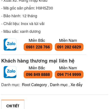
- Xuất xứ: Hàng nhập khẩu
- Mã gốc sản phẩm: H9H5Z00
- Bảo hành: 12 tháng
- Chất liệu: Inox và túi vải
- Màu sắc: xanh dương
Miền Bắc
Miền Nam
0981 228 766
091 282 6829
Khách hàng thương mại liên hệ
Miền Bắc
Miền Nam
096 849 8888
094 714 9999
Danh mục:
Root Category
,
Danh mục
,
Xe đẩy
CHI TIẾT