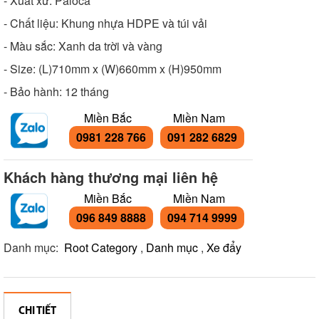
- Xuất xứ: Paloca
- Chất liệu: Khung nhựa HDPE và túi vải
- Màu sắc: Xanh da trời và vàng
- Size: (L)710mm x (W)660mm x (H)950mm
- Bảo hành: 12 tháng
Miền Bắc
Miền Nam
0981 228 766
091 282 6829
Khách hàng thương mại liên hệ
Miền Bắc
Miền Nam
096 849 8888
094 714 9999
Danh mục:
Root Category
,
Danh mục
,
Xe đẩy
CHI TIẾT