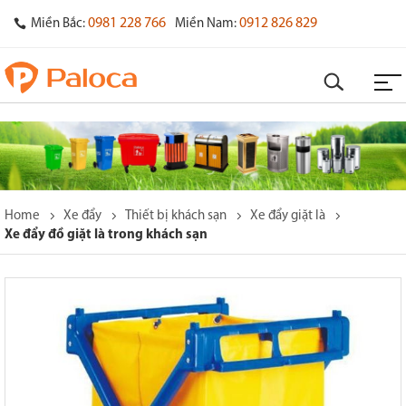
0981 228 766
0912 826 829
Miền Bắc:
Miền Nam:
Home
Xe đẩy
Thiết bị khách sạn
Xe đẩy giặt là
Xe đẩy đồ giặt là trong khách sạn
o
s
y