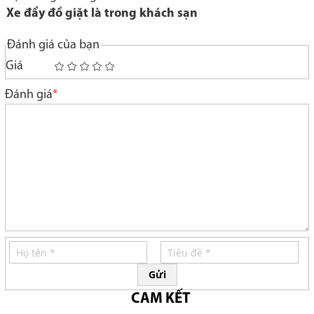
Xe đẩy đồ giặt là trong khách sạn
Đánh giá của bạn
Giá
1
2
3
4
5
star
stars
stars
stars
stars
Đánh giá
Gửi
CAM KẾT