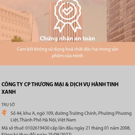
Chứng nhận an toàn
Cam kết không sử dụng hoá chất độc hại trong sản
phẩm của mình
CÔNG TY CP THƯƠNG MẠI & DỊCH VỤ HÀNH TINH
XANH
TRỤ SỞ
Số 44, khu A, ngõ 109, đường Trường Chinh, Phường Phương
Liệt, Thành Phố Hà Nội, Việt Nam
Mã số thuế: 0102619430 cấp lần đầu ngày 21 tháng 01 năm 2008,
Đăng ký thay đổi ngày 25/08/2022)