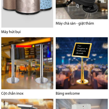
Máy chà sàn - giặt thảm
Máy hút bụi
Cột chắn inox
Bảng welcome