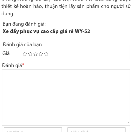
thiết kế hoàn hảo, thuận tiện lấy sản phẩm cho người sử
dụng.
Bạn đang đánh giá:
Xe đẩy phục vụ cao cấp giá rẻ WY-52
Đánh giá của bạn
Giá
1
2
3
4
5
star
stars
stars
stars
stars
Đánh giá