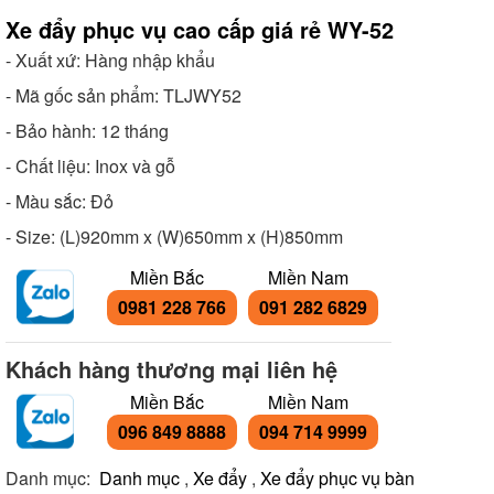
Xe đẩy phục vụ cao cấp giá rẻ WY-52
- Xuất xứ: Hàng nhập khẩu
- Mã gốc sản phẩm: TLJWY52
- Bảo hành: 12 tháng
- Chất liệu: Inox và gỗ
- Màu sắc: Đỏ
- Size: (L)920mm x (W)650mm x (H)850mm
Miền Bắc
Miền Nam
0981 228 766
091 282 6829
Khách hàng thương mại liên hệ
Miền Bắc
Miền Nam
096 849 8888
094 714 9999
Danh mục:
Danh mục
,
Xe đẩy
,
Xe đẩy phục vụ bàn