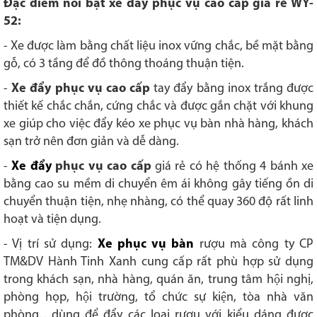
Đặc điểm nổi bật xe đẩy phục vụ cao cấp giá rẻ WY-
52:
- Xe được làm bằng chất liệu inox vững chắc, bề mặt bằng
gỗ, có 3 tầng để đồ thông thoáng thuận tiện.
-
Xe đẩy phục vụ cao cấp
tay đẩy bằng inox trắng được
thiết kế chắc chắn, cứng chắc và được gắn chặt với khung
xe giúp cho việc đẩy kéo xe phục vụ bàn nhà hàng, khách
sạn trở nên đơn giản và dễ dàng.
-
Xe đẩy
phục vụ cao cấp
giá rẻ có hệ thống 4 bánh xe
bằng cao su mềm di chuyển êm ái không gây tiếng ồn di
chuyển thuận tiện, nhẹ nhàng,
có thể quay 360 độ rất linh
hoạt và tiện dụng.
- Vị trí sử dụng:
Xe phục vụ bàn
rượu mà công ty CP
TM&DV Hành Tinh Xanh cung cấp rất phù hợp sử dụng
trong khách sạn, nhà hàng, quán ăn, trung tâm hội nghị,
phòng họp, hội trường, tổ chức sự kiện, tòa nhà văn
phòng…dùng để đẩy các loại rượu với kiểu dáng được