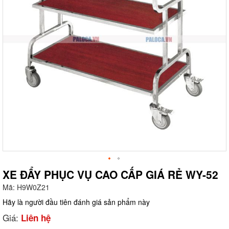
XE ĐẨY PHỤC VỤ CAO CẤP GIÁ RẺ WY-52
Mã:
H9W0Z21
g
Hãy là người đầu tiên đánh giá sản phẩm này
Giá:
Liên hệ