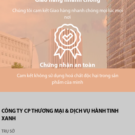
Giao hàng nhanh chóng
Chúng tôi cam kết Giao hàng nhanh chóng mọi lúc mọi
nơi
Chứng nhận an toàn
Cam kết không sử dụng hoá chất độc hại trong sản
phẩm của mình
CÔNG TY CP THƯƠNG MẠI & DỊCH VỤ HÀNH TINH
XANH
TRỤ SỞ