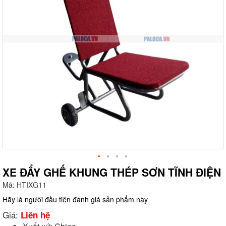
XE ĐẨY GHẾ KHUNG THÉP SƠN TĨNH ĐIỆN
Mã:
HTIXG11
g
Hãy là người đầu tiên đánh giá sản phẩm này
Giá:
Liên hệ