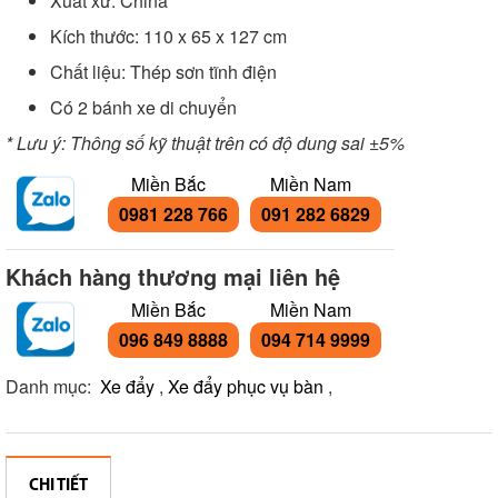
Xuất xứ: China
Kích thước: 110 x 65 x 127 cm
Chất liệu: Thép sơn tĩnh điện
Có 2 bánh xe di chuyển
* Lưu ý: Thông số kỹ thuật trên có độ dung sai ±5%
Miền Bắc
Miền Nam
0981 228 766
091 282 6829
Khách hàng thương mại liên hệ
Miền Bắc
Miền Nam
096 849 8888
094 714 9999
Danh mục:
Xe đẩy
,
Xe đẩy phục vụ bàn
,
CHI TIẾT