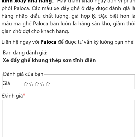
kính xoay nhà hàng
... Hãy tham khảo ngay đơn vị phân
phối Paloca. Các mẫu xe đẩy ghế ở đây được đánh giá là
hàng nhập khẩu chất lượng, giá hợp lý. Đặc biệt hơn là
mẫu mã ghế Paloca bán luôn là hàng sẵn kho, giảm thời
gian chờ đợi cho khách hàng.
Liên hệ ngay với
Paloca
để được tư vấn kỹ lưỡng bạn nhé!
Bạn đang đánh giá:
Xe đẩy ghế khung thép sơn tĩnh điện
Đánh giá của bạn
Giá
1
2
3
4
5
star
stars
stars
stars
stars
Đánh giá