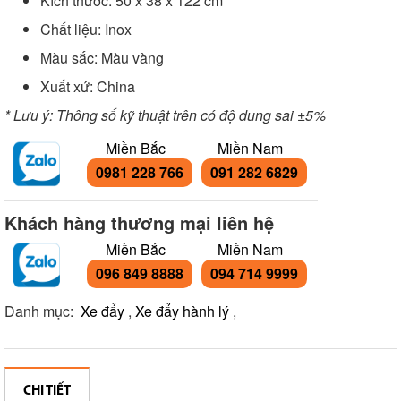
Kích thước: 50 x 38 x 122 cm
Chất liệu: Inox
Màu sắc: Màu vàng
Xuất xứ: China
* Lưu ý: Thông số kỹ thuật trên có độ dung sai ±5%
Miền Bắc
Miền Nam
0981 228 766
091 282 6829
Khách hàng thương mại liên hệ
Miền Bắc
Miền Nam
096 849 8888
094 714 9999
Danh mục:
Xe đẩy
,
Xe đẩy hành lý
,
CHI TIẾT