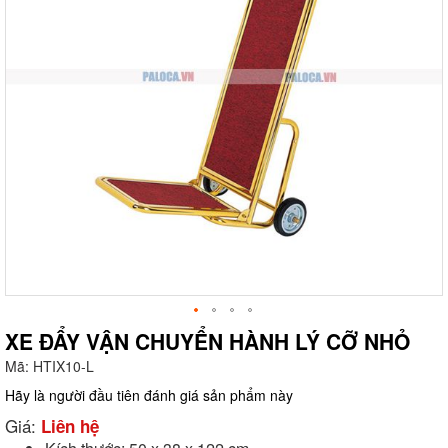
XE ĐẨY VẬN CHUYỂN HÀNH LÝ CỠ NHỎ
Mã:
HTIX10-L
g
Hãy là người đầu tiên đánh giá sản phẩm này
Giá:
Liên hệ