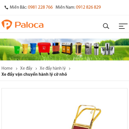
0981 228 766
0912 826 829
Miền Bắc:
Miền Nam:
Home
Xe đẩy
Xe đẩy hành lý
Xe đẩy vận chuyển hành lý cỡ nhỏ
o
s
y