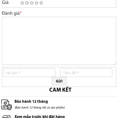
Giá
1
2
3
4
5
star
stars
stars
stars
stars
Đánh giá
Gửi
CAM KẾT
Bảo hành 12 tháng
(Bảo hành 12 tháng tất cả sản phẩm)
Xem mẫu trước khi đặt hàng