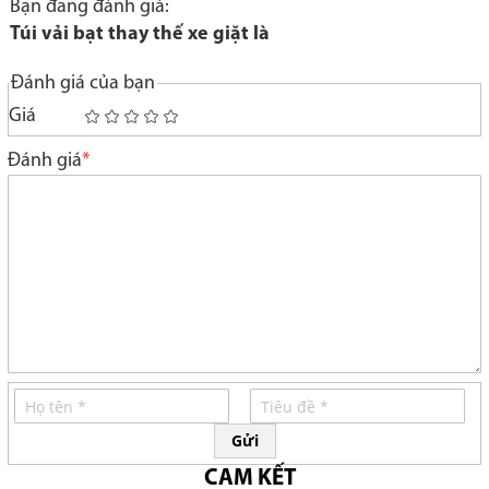
Bạn đang đánh giá:
Túi vải bạt thay thế xe giặt là
Đánh giá của bạn
Giá
1
2
3
4
5
star
stars
stars
stars
stars
Đánh giá
Gửi
CAM KẾT