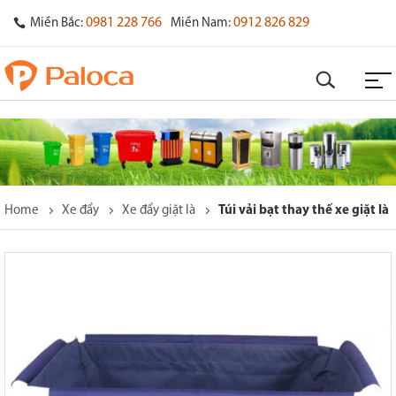
0981 228 766
0912 826 829
Miền Bắc:
Miền Nam:
Home
Xe đẩy
Xe đẩy giặt là
Túi vải bạt thay thế xe giặt là
o
s
y