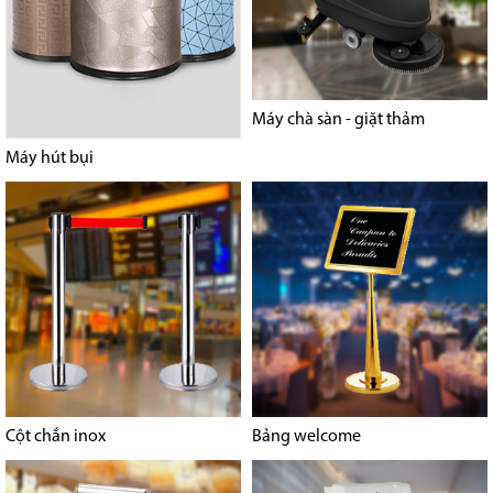
Máy chà sàn - giặt thảm
Máy hút bụi
Cột chắn inox
Bảng welcome