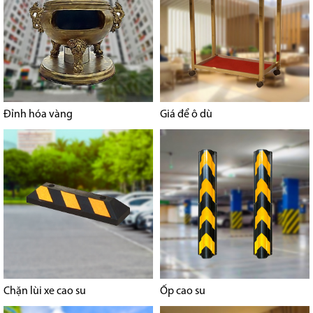
Đỉnh hóa vàng
Giá để ô dù
Chặn lùi xe cao su
Ốp cao su