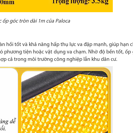
c ốp góc tròn dài 1m của Paloca
n hồi tốt và khả năng hấp thụ lực va đập mạnh, giúp hạn ch
có phương tiện hoặc vật dụng va chạm. Nhờ độ bền tốt, ốp 
hợp cả trong môi trường công nghiệp lẫn khu dân cư.