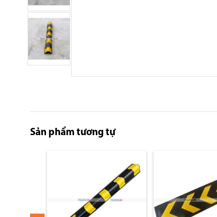
Skip
to
the
beginning
of
Sản phẩm tương tự
the
images
gallery