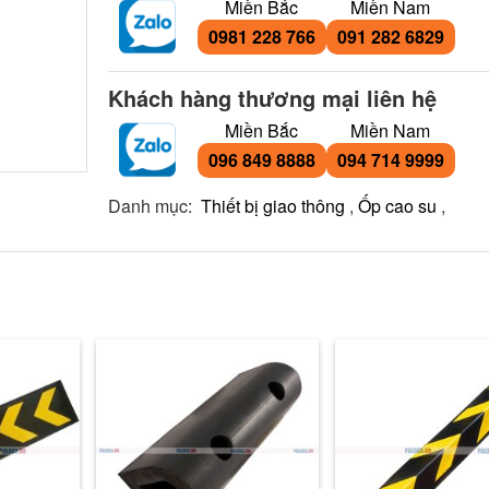
Miền Bắc
Miền Nam
0981 228 766
091 282 6829
Khách hàng thương mại liên hệ
Miền Bắc
Miền Nam
096 849 8888
094 714 9999
Danh mục:
Thiết bị giao thông
,
Ốp cao su
,
Ốp cột cao su trò