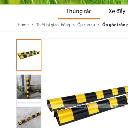
Thùng rác
Xe đẩy
Home
Thiết bị giao thông
Ốp cao su
Ốp góc tròn
Skip
to
the
end
of
the
images
gallery