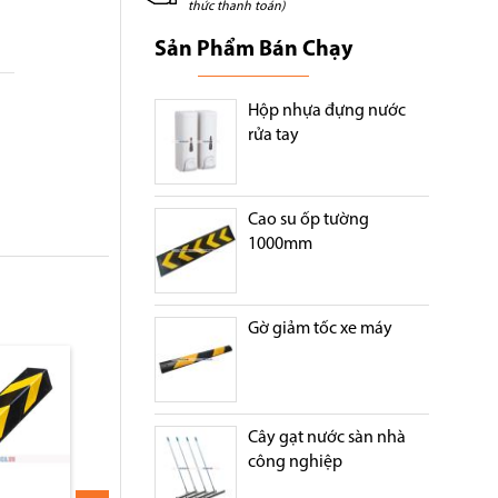
thức thanh toán)
Sản Phẩm Bán Chạy
Hộp nhựa đựng nước
rửa tay
Cao su ốp tường
1000mm
Gờ giảm tốc xe máy
n 80cm
Thanh ốp tường cao su
Ốp cột cao su tròn
80cm
Cây gạt nước sàn nhà
công nghiệp