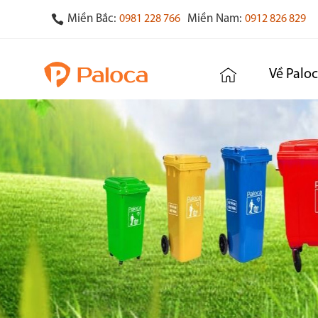
Miền Bắc:
Miền Nam:
0981 228 766
0912 826 829
Về Palo