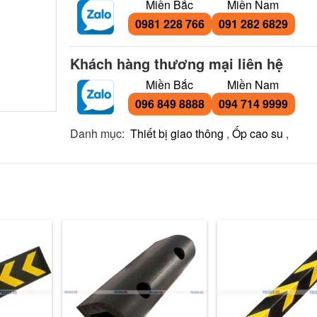
Miền Bắc
Miền Nam
0981 228 766
091 282 6829
Khách hàng thương mại liên hệ
Miền Bắc
Miền Nam
096 849 8888
094 714 9999
Danh mục:
Thiết bị giao thông
,
Ốp cao su
,