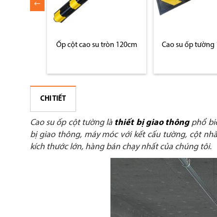
phản quang
Ốp cột cao su tròn 120cm
Cao su ốp tườn
CHI TIẾT
Cao su ốp cột tường là
thiết bị giao thông
phổ biế
bị giao thông, máy móc với kết cấu tường, cột nhà
kích thước lớn, hàng bán chạy nhất của chúng tôi.