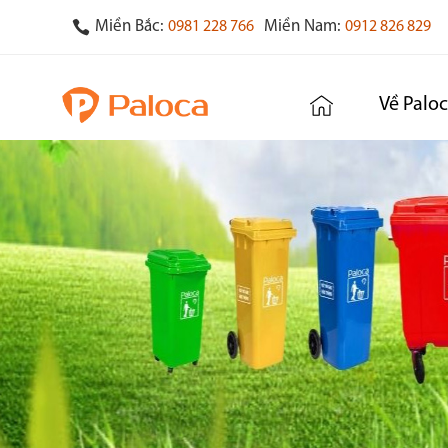
Miền Bắc:
Miền Nam:
0981 228 766
0912 826 829
Về Palo