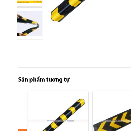
Skip
to
the
beginning
of
Sản phẩm tương tự
the
images
gallery