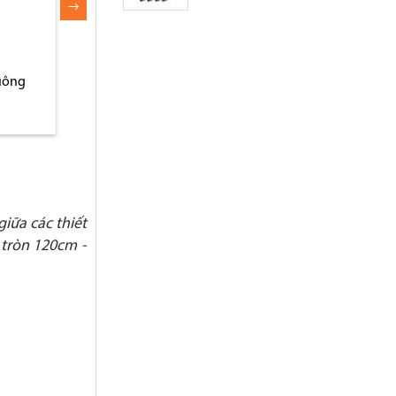
vuông
iữa các thiết
 tròn 120cm -