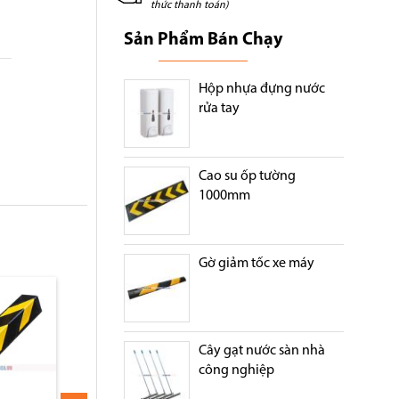
thức thanh toán)
Sản Phẩm Bán Chạy
Hộp nhựa đựng nước
rửa tay
Cao su ốp tường
1000mm
Gờ giảm tốc xe máy
Ốp cột cao su tròn 80cm
Thanh ốp tường ca
80cm
Cây gạt nước sàn nhà
công nghiệp