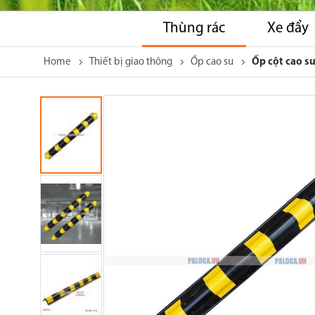
Thùng rác
Xe đẩy
Home
Thiết bị giao thông
Ốp cao su
Ốp cột cao s
Skip
to
the
end
of
the
images
gallery