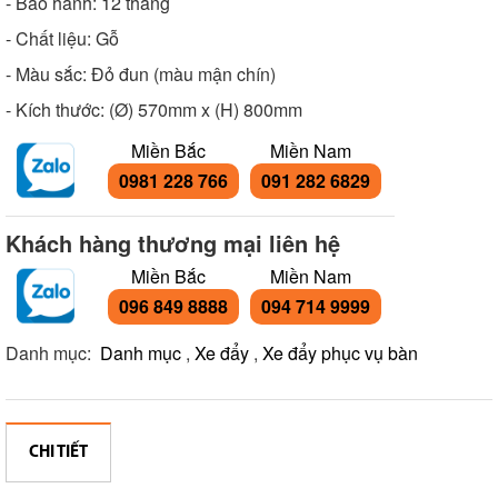
- Bảo hành: 12 tháng
- Chất liệu: Gỗ
- Màu sắc: Đỏ đun (màu mận chín)
- Kích thước: (Ø) 570mm x (H) 800mm
Miền Bắc
Miền Nam
0981 228 766
091 282 6829
Khách hàng thương mại liên hệ
Miền Bắc
Miền Nam
096 849 8888
094 714 9999
Danh mục:
Danh mục
,
Xe đẩy
,
Xe đẩy phục vụ bàn
CHI TIẾT