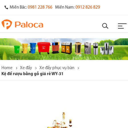
0981 228 766
0912 826 829
Miền Bắc:
Miền Nam:
Home
Xe đẩy
Xe đẩy phục vụ bàn
Kệ để rượu bằng gỗ giá rẻ WY-31
o
s
y