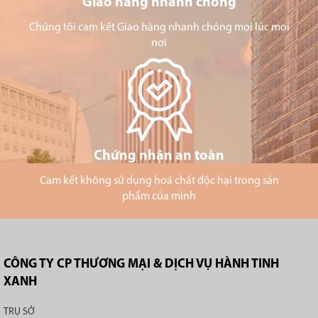
Giao hàng nhanh chóng
Chúng tôi cam kết Giao hàng nhanh chóng mọi lúc mọi
nơi
Chứng nhận an toàn
Cam kết không sử dụng hoá chất độc hại trong sản
phẩm của mình
CÔNG TY CP THƯƠNG MẠI & DỊCH VỤ HÀNH TINH
XANH
TRỤ SỞ