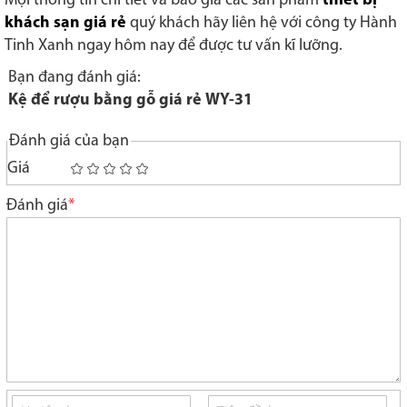
Mọi thông tin chi tiết và báo giá các sản phẩm
thiết bị
khách sạn giá rẻ
quý khách hãy liên hệ với công ty Hành
Tinh Xanh ngay hôm nay để được tư vấn kĩ lưỡng.
Bạn đang đánh giá:
Kệ để rượu bằng gỗ giá rẻ WY-31
Đánh giá của bạn
Giá
1
2
3
4
5
star
stars
stars
stars
stars
Đánh giá