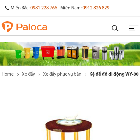
0981 228 766
0912 826 829
Miền Bắc:
Miền Nam:
Home
Xe đẩy
Xe đẩy phục vụ bàn
Kệ để đồ di động WY-80
o
s
y