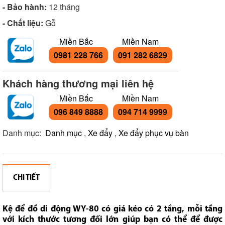
- Bảo hành:
12 tháng
- Chất liệu:
Gỗ
Miền Bắc
Miền Nam
0981 228 766
091 282 6829
Khách hàng thương mại liên hệ
Miền Bắc
Miền Nam
096 849 8888
094 714 9999
Danh mục:
Danh mục
,
Xe đẩy
,
Xe đẩy phục vụ bàn
CHI TIẾT
Kệ để đồ di động WY-80 có g
iá kéo có 2 tầng, mỗi tầng
với kích thước tương đối lớn giúp bạn có thể để được