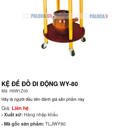
KỆ ĐỂ ĐỒ DI ĐỘNG WY-80
Mã:
H9W1Z00
g
Hãy là người đầu tiên đánh giá sản phẩm này
Giá:
Liên hệ
- Xuất xứ:
Hàng nhập khẩu
- Mã gốc sản phẩm:
TLJWY80