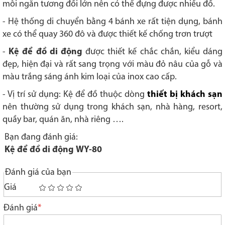
mỗi ngăn tương đối lớn nên có thể đựng được nhiều đồ.
- Hệ thống di chuyển bằng 4 bánh xe rất tiện dụng, bánh
xe có thể quay 360 đô và được thiết kế chống trơn trượt
-
Kệ để đồ di động
được thiết kế chắc chắn, kiểu dáng
đẹp, hiện đại và rất sang trọng với màu đỏ nâu của gỗ và
màu trắng sáng ánh kim loại của inox cao cấp.
- Vị trí sử dụng: Kệ để đồ thuộc dòng
thiết bị khách sạn
nên thường sử dụng trong khách sạn, nhà hàng, resort,
quầy bar, quán ăn, nhà riêng ….
Bạn đang đánh giá:
Kệ để đồ di động WY-80
Đánh giá của bạn
Giá
1
2
3
4
5
star
stars
stars
stars
stars
Đánh giá