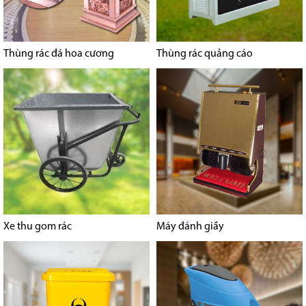
Thùng rác đá hoa cương
Thùng rác quảng cáo
Xe thu gom rác
Máy đánh giầy