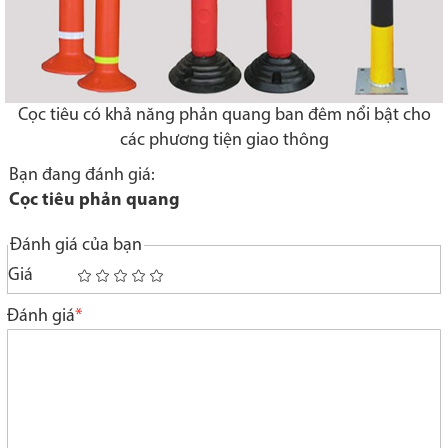
Cọc tiêu có khả năng phản quang ban đêm nổi bật cho
các phương tiện giao thông
Bạn đang đánh giá:
Cọc tiêu phản quang
Đánh giá của bạn
Giá
1
2
3
4
5
star
stars
stars
stars
stars
Đánh giá