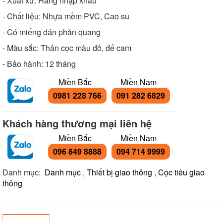
- Xuất xứ: Hàng nhập khẩu
- Chất liệu: Nhựa mềm PVC, Cao su
- Có miếng dán phản quang
- Màu sắc: Thân cọc màu đỏ, đế cam
- Bảo hành: 12 tháng
Miền Bắc
Miền Nam
0981 228 766
091 282 6829
Khách hàng thương mại liên hệ
Miền Bắc
Miền Nam
096 849 8888
094 714 9999
Danh mục:
Danh mục
,
Thiết bị giao thông
,
Cọc tiêu giao
thông