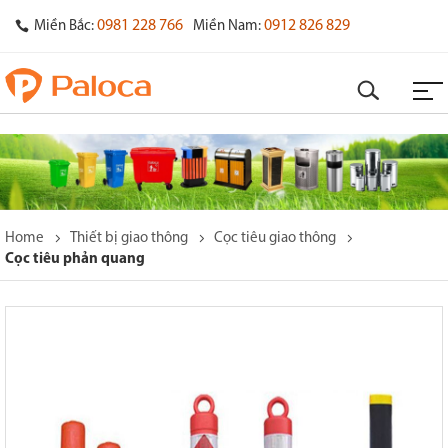
0981 228 766
0912 826 829
Miền Bắc:
Miền Nam:
Home
Thiết bị giao thông
Cọc tiêu giao thông
Cọc tiêu phản quang
o
s
y