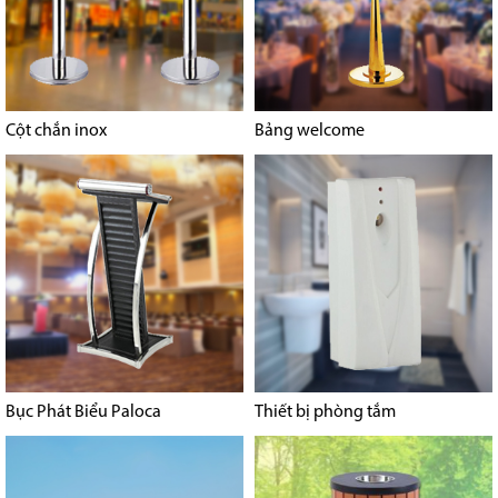
Cột chắn inox
Bảng welcome
Bục Phát Biểu Paloca
Thiết bị phòng tắm