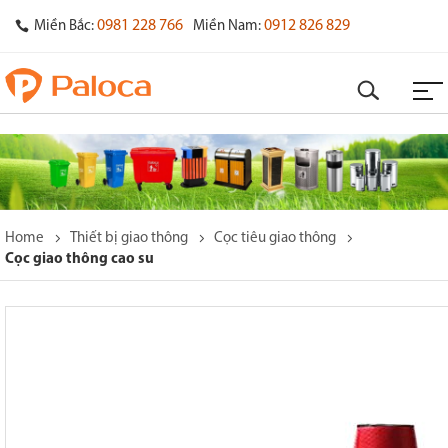
0981 228 766
0912 826 829
Miền Bắc:
Miền Nam:
Home
Thiết bị giao thông
Cọc tiêu giao thông
Cọc giao thông cao su
o
s
y