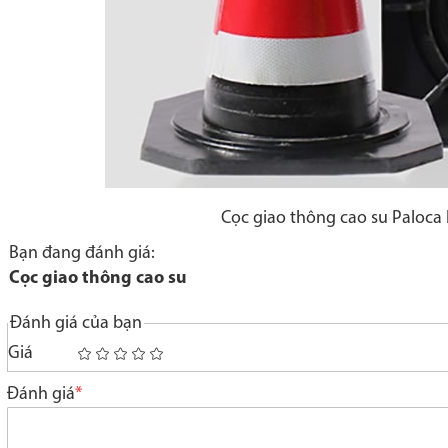
Cọc giao thông cao su Paloca
Bạn đang đánh giá:
Cọc giao thông cao su
Đánh giá của bạn
Giá
1
2
3
4
5
star
stars
stars
stars
stars
Đánh giá