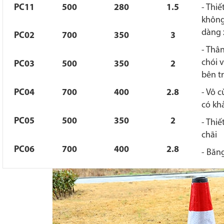
PC11
500
280
1.5
- Thi
không
dàng 
PC02
700
350
3
- Thâ
chói 
PC03
500
350
2
bên t
PC04
700
400
2.8
- Vô c
có kh
PC05
500
350
2
- Thi
chãi
PC06
700
400
2.8
- Băn