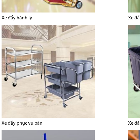
Xe đẩy hành lý
Xe đẩ
Xe đẩy phục vụ bàn
Xe đẩ