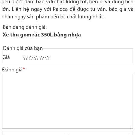
đều được đảm bảo với chất lượng tốt, bền bỉ và dung tích
lớn. Liên hệ ngay với Paloca để được tư vấn, báo giá và
nhận ngay sản phẩm bền bỉ, chất lượng nhất.
Bạn đang đánh giá:
Xe thu gom rác 350L bằng nhựa
Đánh giá của bạn
Giá
1
2
3
4
5
star
stars
stars
stars
stars
Đánh giá