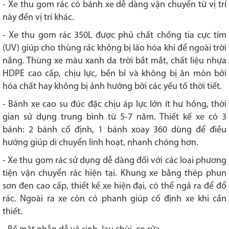
- Xe thu gom rác có bánh xe dễ dàng vận chuyển từ vị trí
này đến vị trí khác.
- Xe thu gom rác 350L được phủ chất chống tia cực tím
(UV) giúp cho thùng rác không bị lão hóa khi để ngoài trời
nắng. Thùng xe màu xanh da trời bắt mắt, chất liệu nhựa
HDPE cao cấp, chịu lực, bền bỉ và không bị ăn mòn bởi
hóa chất hay không bị ảnh hưởng bởi các yếu tố thời tiết.
- Bánh xe cao su đúc đặc chịu áp lực lớn ít hư hỏng, thời
gian sử dụng trung bình từ 5-7 năm. Thiết kế xe có 3
bánh: 2 bánh cố định, 1 bánh xoay 360 dùng để điều
hướng giúp di chuyển linh hoạt, nhanh chóng hơn.
- Xe thu gom rác sử dụng dễ dàng đối với các loại phương
tiện vận chuyển rác hiện tại. Khung xe bằng thép phun
sơn đen cao cấp, thiết kế xe hiện đại, có thể ngả ra để đổ
rác. Ngoài ra xe còn có phanh giúp cố định xe khi cần
thiết.