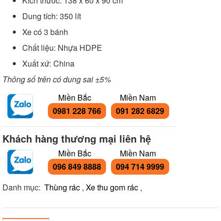
Kích thước: 138 x 60 x 90 cm
Dung tích: 350 lít
Xe có 3 bánh
Chất liệu: Nhựa HDPE
Xuất xứ: China
Thông số trên có dung sai ±5%
Miền Bắc
Miền Nam
0981 228 766
091 282 6829
Khách hàng thương mại liên hệ
Miền Bắc
Miền Nam
096 849 8888
094 714 9999
Danh mục:
Thùng rác
,
Xe thu gom rác
,