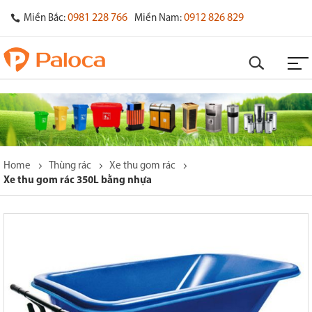
0981 228 766
0912 826 829
Miền Bắc:
Miền Nam:
Home
Thùng rác
Xe thu gom rác
Xe thu gom rác 350L bằng nhựa
o
s
y