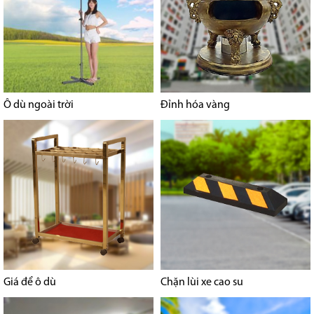
Ô dù ngoài trời
Đỉnh hóa vàng
Giá để ô dù
Chặn lùi xe cao su