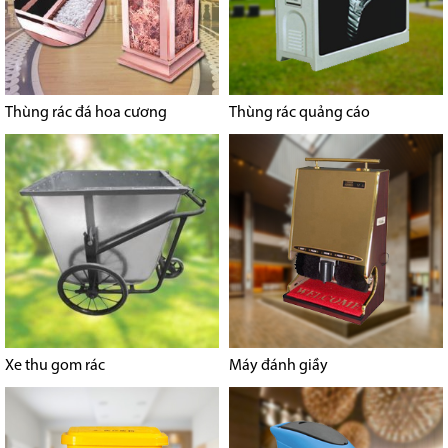
Thùng rác đá hoa cương
Thùng rác quảng cáo
Xe thu gom rác
Máy đánh giầy