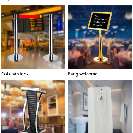
Cột chắn inox
Bảng welcome