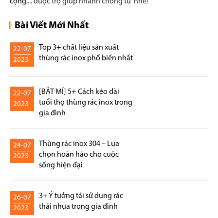
cộng
,... được trợ giúp nhanh chóng từ nhé!
Bài Viết Mới Nhất
Top 3+ chất liệu sản xuất
22-07
thùng rác inox phổ biến nhất
2023
[BẬT MÍ] 5+ Cách kéo dài
22-07
tuổi thọ thùng rác inox trong
2023
gia đình
Thùng rác inox 304 – Lựa
24-07
chọn hoàn hảo cho cuộc
2023
sống hiện đại
3+ Ý tưởng tái sử dụng rác
26-07
thải nhựa trong gia đình
2023