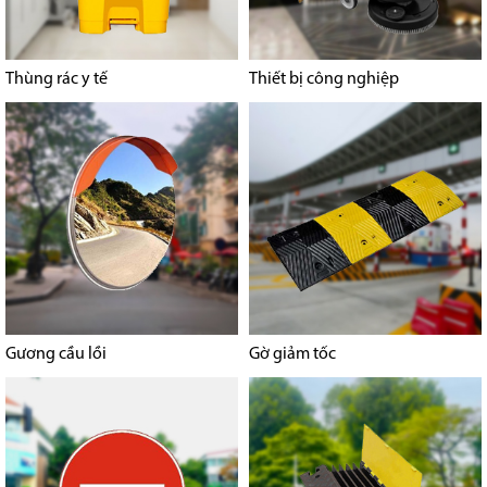
Thùng rác y tế
Thiết bị công nghiệp
Gương cầu lồi
Gờ giảm tốc