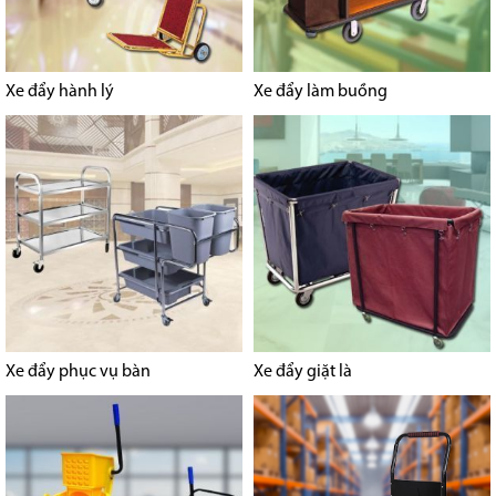
Xe đẩy hành lý
Xe đẩy làm buồng
Xe đẩy phục vụ bàn
Xe đẩy giặt là