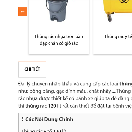
 tròn bàn
Thùng rác y tế 660L
Thùng đựng rác c
giỏ rác
nguy hạ
CHI TIẾT
Đại lý chuyên nhập khẩu và cung cấp các loại
thùng
như: bông băng, gạc dính máu, chất nhầy,....Thùn
rác nhựa được thiết kế có bánh xe giúp ta dễ dàng c
thì
thùng rác 120 lít
rất cần thiết để đặt tại bệnh vi
Các Nội Dung Chính
Thùng rác y tế 120 lít