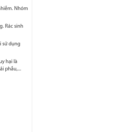
 nhiễm. Nhóm
. Rác sinh
ái sử dụng
y hại là
i phẫu,...