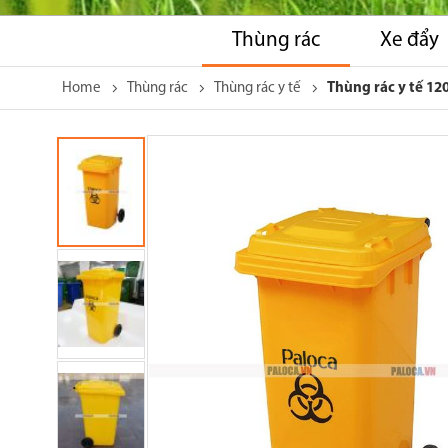
Thùng rác
Xe đẩy
Home
Thùng rác
Thùng rác y tế
Thùng rác y tế 120 
Skip
to
the
end
of
the
images
gallery