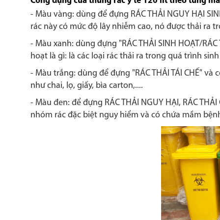
Công dụng của thùng rác y tế 120 lít theo từng mầ
- Màu vàng: d
ùng để đựng RÁC THẢI NGUY HẠI SINH
rác này có mức độ lây nhiễm cao, nó được thải ra 
- Màu xanh: d
ùng đựng "RÁC THẢI SINH HOẠT/RÁC T
hoạt là gì: là các loại rác thải ra trong quá trình si
- Màu trắng: d
ùng để đựng "RÁC THẢI TÁI CHẾ" và có b
như chai, lọ, giấy, bìa carton,....
- Màu đen:
để đựng RÁC THẢI NGUY HẠI, RÁC THẢI GÂ
nhóm rác đặc biệt nguy hiểm và có chứa mầm bệnh c