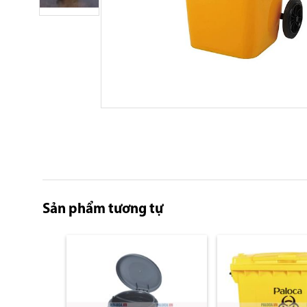
Skip
to
the
beginning
of
the
images
Sản phẩm tương tự
gallery