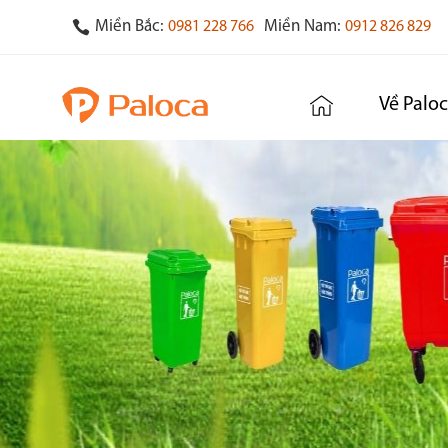
Miền Bắc:
Miền Nam:
0981 228 766
0912 826 829
Về Palo