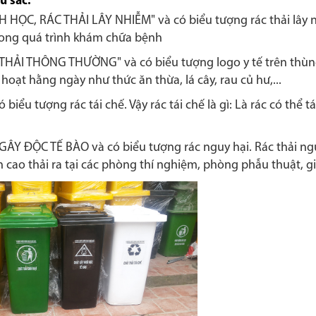
u sắc:
 HỌC, RÁC THẢI LÂY NHIỄM" và có biểu tượng rác thải lây
trong quá trình khám chữa bệnh
HẢI THÔNG THƯỜNG" và có biểu tượng logo y tế trên thùng
nh hoạt hằng ngày như thức ăn thừa, lá cây, rau củ hư,...
iểu tượng rác tái chế. Vậy rác tái chế là gì: Là rác có thể t
Y ĐỘC TẾ BÀO và có biểu tượng rác nguy hại. Rác thải ngu
ao thải ra tại các phòng thí nghiệm, phòng phẫu thuật, giả