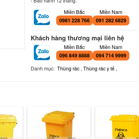
- Bảo hành 12 tháng.
Miền Bắc
Miền Nam
0981 228 766
091 282 6829
Khách hàng thương mại liên hệ
Miền Bắc
Miền Nam
096 849 8888
094 714 9999
Danh mục:
Thùng rác
,
Thùng rác y tế
,
Thùng rác y tế 12