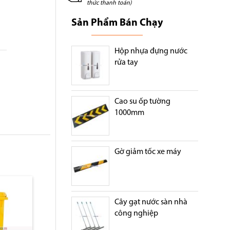
thức thanh toán)
Sản Phẩm Bán Chạy
Hộp nhựa đựng nước
rửa tay
Cao su ốp tường
1000mm
Gờ giảm tốc xe máy
0 lít
Thùng rác y tế 90 lít
Thùng rác y tế 15 
Cây gạt nước sàn nhà
công nghiệp