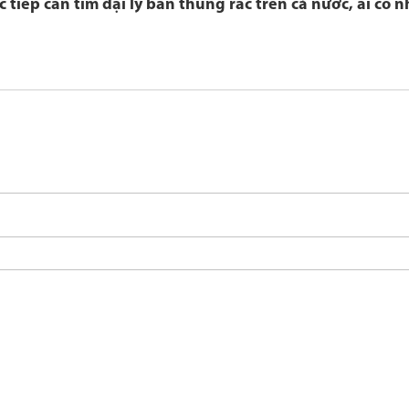
tiếp cần tìm đại lý bán thùng rác trên cả nước, ai có n