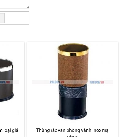
 loại giá
Thùng rác văn phòng vành inox mạ