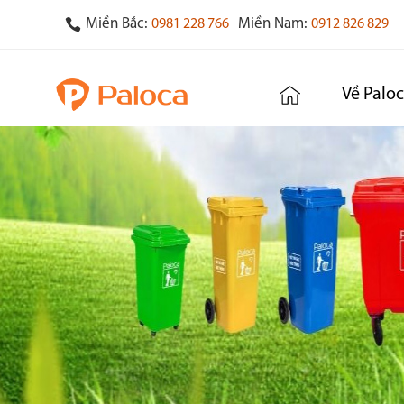
Miền Bắc:
Miền Nam:
0981 228 766
0912 826 829
Về Palo