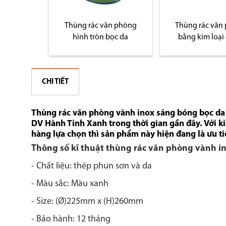
n phòng
Thùng rác văn phòng
Thùng rác văn
bọc da
bằng kim loại giá rẻ
vành inox mạ
CHI TIẾT
Thùng rác văn phòng vành inox sáng bóng bọc da 
DV Hành Tinh Xanh trong thời gian gần đây. Với 
hàng lựa chọn thì sản phẩm này hiện đang là ưu t
Thông số kĩ thuật thùng rác văn phòng vành i
- Chất liệu: thép phun sơn và da
- Màu sắc: Màu xanh
- Size: (Ø)225mm x (H)260mm
- Bảo hành: 12 tháng