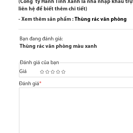
(Công ty Hành Tinh Xanh là nhà nhập khẩu trực 
liên hệ để biết thêm chi tiết)
- Xem thêm sản phẩm :
Thùng rác văn phòng
Bạn đang đánh giá:
Thùng rác văn phòng màu xanh
Đánh giá của bạn
Giá
1
2
3
4
5
star
stars
stars
stars
stars
Đánh giá