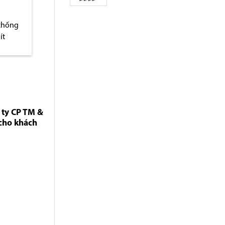
òng hai
Thùng rác văn phòng
Thùng rác văn phò
không nắp
lỗ thép đen
 ty CP TM &
 cho khách