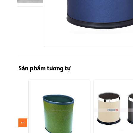
Skip
to
the
Sản phẩm tương tự
beginning
of
the
images
gallery