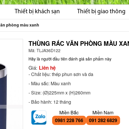
Thiết bị khách sạn
Thiết bị giao thông
văn phòng màu xanh
THÙNG RÁC VĂN PHÒNG MÀU XA
Mã:
TLJA36D122
Hãy là người đầu tiên đánh giá sản phẩm này
Giá:
Liên hệ
- Chất liệu: thép phun sơn và da
- Màu sắc: Màu xanh
- Size: (Ø)225mm x (H)260mm
- Bảo hành: 12 tháng
Miền Bắc
Miền Nam
0981 228 766
091 282 6829