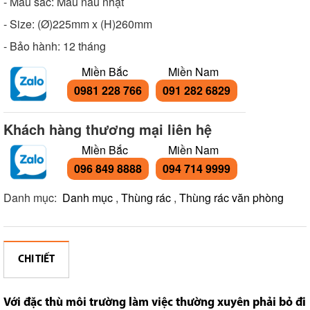
- Màu sắc: Màu nâu nhạt
- Size: (Ø)225mm x (H)260mm
- Bảo hành: 12 tháng
Miền Bắc
Miền Nam
0981 228 766
091 282 6829
Khách hàng thương mại liên hệ
Miền Bắc
Miền Nam
096 849 8888
094 714 9999
Danh mục:
Danh mục
,
Thùng rác
,
Thùng rác văn phòng
CHI TIẾT
Với đặc thù môi trường làm việc thường xuyên phải bỏ đi