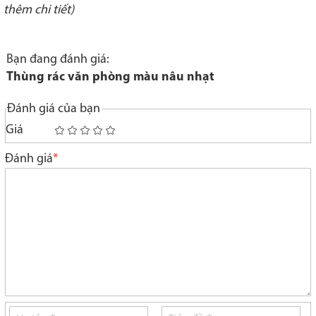
thêm chi tiết)
Bạn đang đánh giá:
Thùng rác văn phòng màu nâu nhạt
Đánh giá của bạn
Giá
1
2
3
4
5
star
stars
stars
stars
stars
Đánh giá