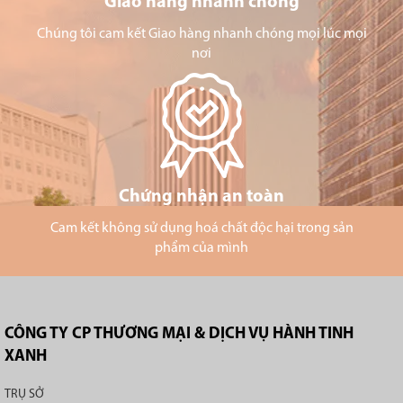
Giao hàng nhanh chóng
Chúng tôi cam kết Giao hàng nhanh chóng mọi lúc mọi
nơi
Chứng nhận an toàn
Cam kết không sử dụng hoá chất độc hại trong sản
phẩm của mình
CÔNG TY CP THƯƠNG MẠI & DỊCH VỤ HÀNH TINH
XANH
TRỤ SỞ