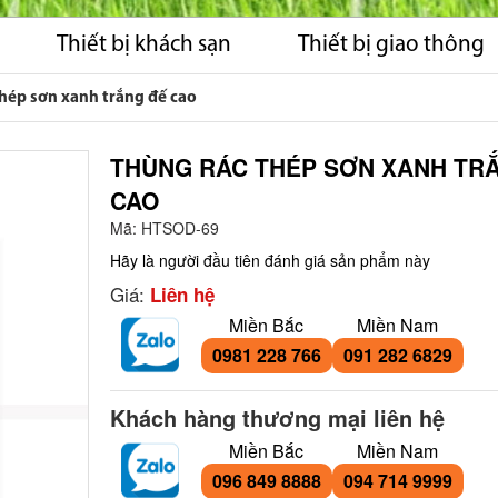
Thiết bị khách sạn
Thiết bị giao thông
hép sơn xanh trắng đế cao
THÙNG RÁC THÉP SƠN XANH TR
CAO
Mã:
HTSOD-69
Hãy là người đầu tiên đánh giá sản phẩm này
Giá:
Liên hệ
Miền Bắc
Miền Nam
0981 228 766
091 282 6829
Khách hàng thương mại liên hệ
Miền Bắc
Miền Nam
096 849 8888
094 714 9999