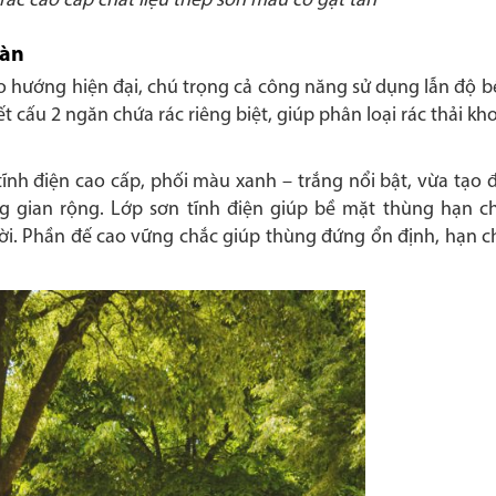
ác cao cấp chất liệu thép sơn màu có gạt tàn
tàn
o hướng hiện đại, chú trọng cả công năng sử dụng lẫn độ bề
t cấu 2 ngăn chứa rác riêng biệt, giúp phân loại rác thải kh
ĩnh điện cao cấp, phối màu xanh – trắng nổi bật, vừa tạo 
g gian rộng. Lớp sơn tĩnh điện giúp bề mặt thùng hạn c
rời. Phần đế cao vững chắc giúp thùng đứng ổn định, hạn ch