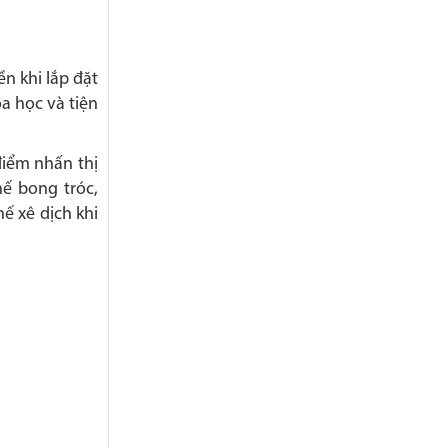
n khi lắp đặt
oa học và tiện
điểm nhấn thị
hế bong tróc,
ế xê dịch khi