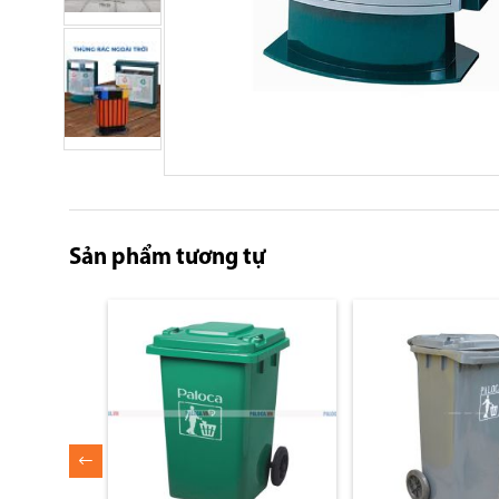
Skip
to
the
Sản phẩm tương tự
beginning
of
the
images
gallery