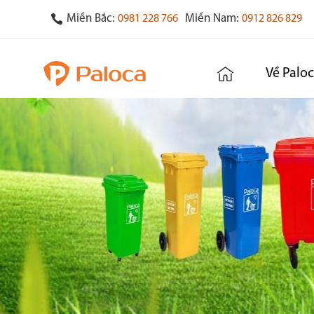
Miền Bắc:
Miền Nam:
0981 228 766
0912 826 829
Về Palo