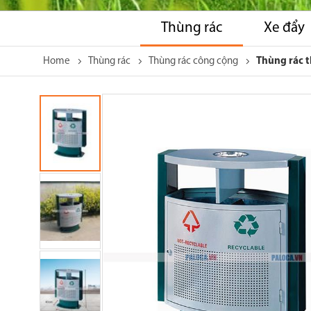
Thùng rác
Xe đẩy
Home
Thùng rác
Thùng rác công cộng
Thùng rác t
Skip
to
the
end
of
the
images
gallery