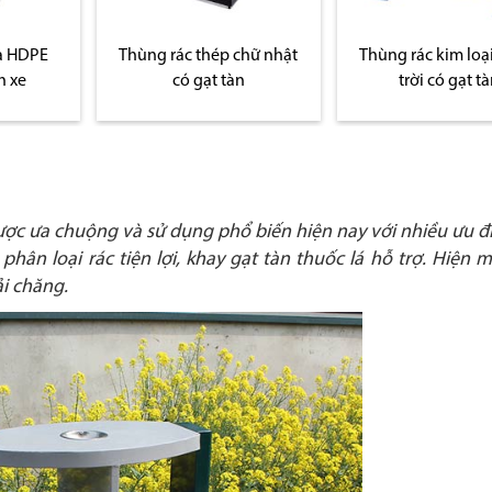
a HDPE
Thùng rác thép chữ nhật
Thùng rác kim loạ
h xe
có gạt tàn
trời có gạt t
ược ưa chuộng và sử dụng phổ biến hiện nay với nhiều ưu đi
hân loại rác tiện lợi, khay gạt tàn thuốc lá hỗ trợ. Hiện 
i chăng.