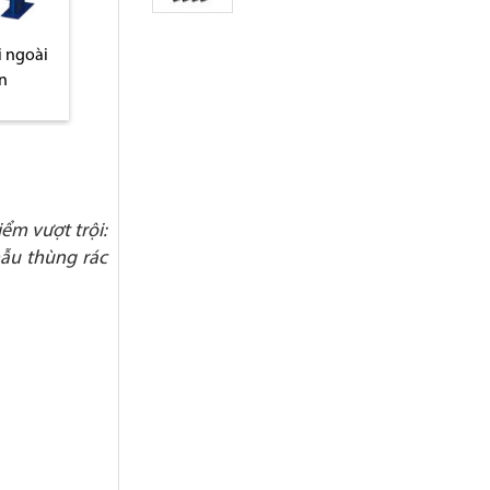
i ngoài
Thùng rác thép phun sơn
Thùng rác công c
àn
ngoài trời
bằng thép sơn v
ểm vượt trội:
mẫu thùng rác