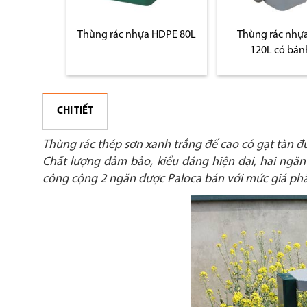
 HDPE 50L
Thùng rác nhựa HDPE 80L
Thùng rác nhự
120L có bán
CHI TIẾT
Thùng rác thép sơn xanh trắng đế cao có gạt tàn đ
Chất lượng đảm bảo, kiểu dáng hiện đại, hai ngăn p
công cộng 2 ngăn được Paloca bán với mức giá phả