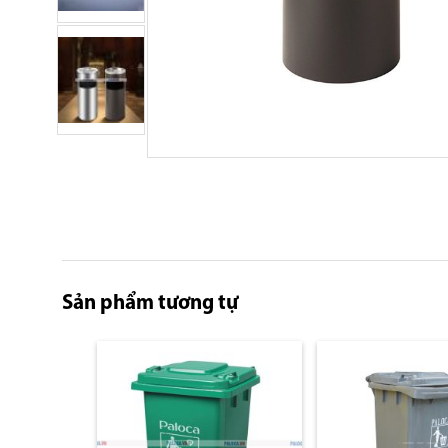
Skip
to
the
beginning
of
the
images
Sản phẩm tương tự
gallery