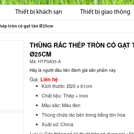
Thiết bị khách sạn
Thiết bị giao thông
hép tròn có gạt tàn Ø25cm
THÙNG RÁC THÉP TRÒN CÓ GẠT 
Ø25CM
Mã:
HTPSA35-A
Hãy là người đầu tiên đánh giá sản phẩm này
Giá:
Liên hệ
Kích thước: Ø25 x 61cm
Chất liệu: Thép + inox
Màu săc: Màu đen
Thùng chứa rác bên trong bằng tôn hoa
Xuất xứ: China
Lưu ý: Các thông số kỹ thuật trên có dung sai ±5