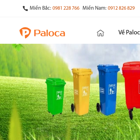
Miền Bắc:
Miền Nam:
0981 228 766
0912 826 829
Về Palo