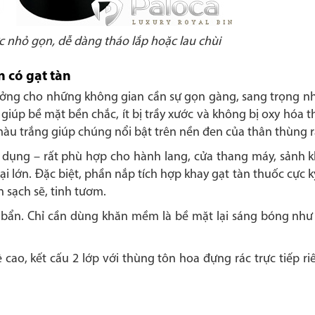
ớc nhỏ gọn, dễ dàng tháo lắp hoặc lau chùi
n có gạt tàn
 tưởng cho những không gian cần sự gọn gàng, sang trọng n
giúp bề mặt bền chắc, ít bị trầy xước và không bị oxy hóa th
màu trắng giúp chúng nổi bật trên nền đen của thân thùng 
sử dụng – rất phù hợp cho hành lang, cửa thang máy, sảnh 
 lớn. Đặc biệt, phần nắp tích hợp khay gạt tàn thuốc cực kỳ
n sạch sẽ, tinh tươm.
m bẩn. Chỉ cần dùng khăn mềm là bề mặt lại sáng bóng nh
cao, kết cấu 2 lớp với thùng tôn hoa đựng rác trực tiếp r