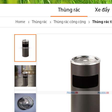
Thùng rác
Xe đẩy
Home
Thùng rác
Thùng rác công cộng
Thùng rác t
Skip
to
the
end
of
the
images
gallery