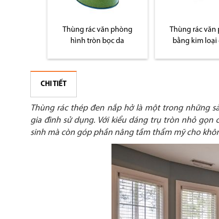
n phòng
Thùng rác văn phòng
Thùng rác văn
bọc da
bằng kim loại giá rẻ
vành inox mạ
CHI TIẾT
Thùng rác thép đen nắp hở là một trong những s
gia đình sử dụng. Với kiểu dáng trụ tròn nhỏ gọn 
sinh mà còn góp phần nâng tầm thẩm mỹ cho khôn