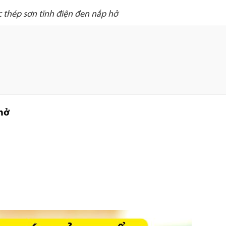
 thép sơn tĩnh điện đen nắp hở
 hở