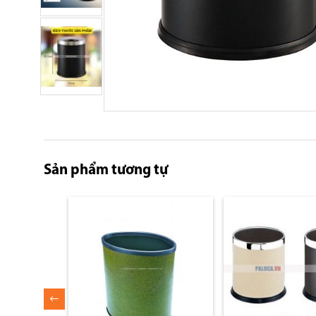
Skip
to
the
beginning
Sản phẩm tương tự
of
the
images
gallery