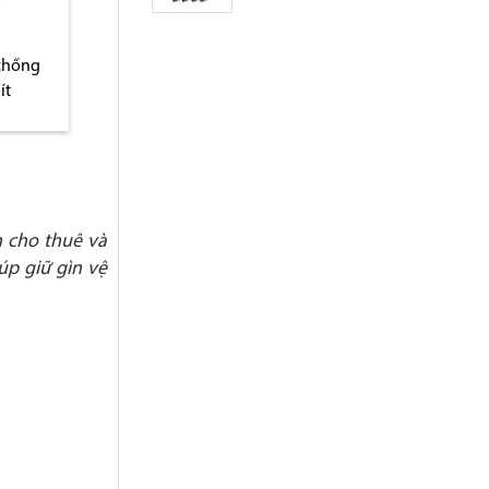
òng hai
Thùng rác văn phòng
Thùng rác văn phò
không nắp
lỗ thép đen
 cho thuê và
úp giữ gìn vệ