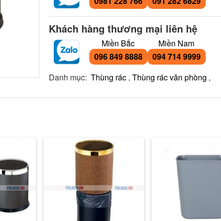
0981 228 766
091 282 6829
Khách hàng thương mại liên hệ
Miền Bắc
Miền Nam
096 849 8888
094 714 9999
Danh mục:
Thùng rác
,
Thùng rác văn phòng
,