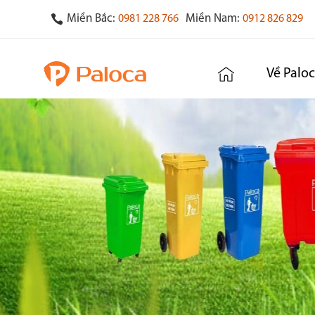
Miền Bắc:
Miền Nam:
0981 228 766
0912 826 829
Về Palo