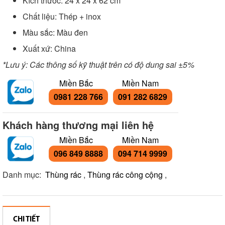
Kích thước: 24 x 24 x 62 cm
Chất liệu: Thép + inox
Màu sắc: Màu đen
Xuất xứ: China
*Lưu ý: Các thông số kỹ thuật trên có độ dung sai ±5%
Miền Bắc
Miền Nam
0981 228 766
091 282 6829
Khách hàng thương mại liên hệ
Miền Bắc
Miền Nam
096 849 8888
094 714 9999
Danh mục:
Thùng rác
,
Thùng rác công cộng
,
CHI TIẾT