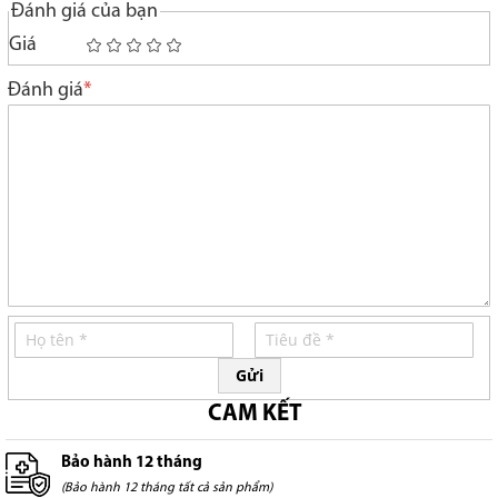
Đánh giá của bạn
Giá
1
2
3
4
5
star
stars
stars
stars
stars
Đánh giá
Gửi
CAM KẾT
Bảo hành 12 tháng
(Bảo hành 12 tháng tất cả sản phẩm)