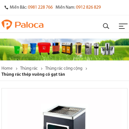
0981 228 766
0912 826 829
Miền Bắc:
Miền Nam:
Home
Thùng rác
Thùng rác công cộng
Thùng rác thép vuông có gạt tàn
o
s
y