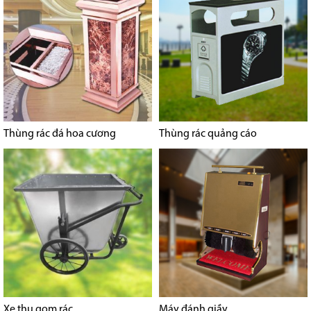
Thùng rác đá hoa cương
Thùng rác quảng cáo
Xe thu gom rác
Máy đánh giầy