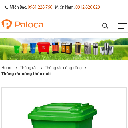
0981 228 766
0912 826 829
Miền Bắc:
Miền Nam:
Home
Thùng rác
Thùng rác công cộng
Thùng rác nông thôn mới
o
s
y