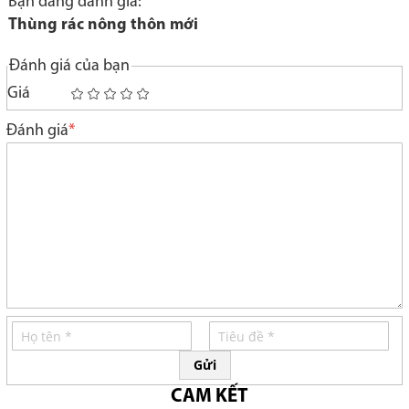
Bạn đang đánh giá:
Thùng rác nông thôn mới
Đánh giá của bạn
Giá
1
2
3
4
5
star
stars
stars
stars
stars
Đánh giá
Gửi
CAM KẾT