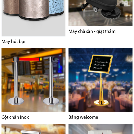
Máy chà sàn - giặt thảm
Máy hút bụi
Cột chắn inox
Bảng welcome