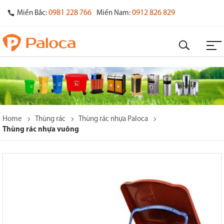
0981 228 766
0912 826 829
Miền Bắc:
Miền Nam:
Home
Thùng rác
Thùng rác nhựa Paloca
Thùng rác nhựa vuông
o
s
y