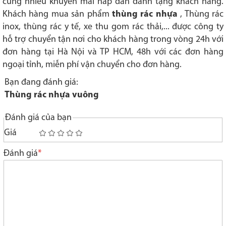
cùng nhiều khuyến mãi hấp dẫn dành tặng khách hàng.
Khách hàng mua sản phẩm
thùng rác nhựa
, Thùng rác
inox, thùng rác y tế, xe thu gom rác thải,... được công ty
hỗ trợ chuyển tận nơi cho khách hàng trong vòng 24h với
đơn hàng tại Hà Nội và TP HCM, 48h với các đơn hàng
ngoại tỉnh, miễn phí vận chuyển cho đơn hàng.
Bạn đang đánh giá:
Thùng rác nhựa vuông
Đánh giá của bạn
Giá
1
2
3
4
5
star
stars
stars
stars
stars
Đánh giá