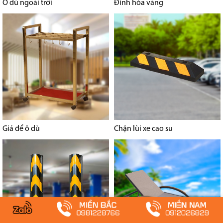
Ô dù ngoài trời
Đỉnh hóa vàng
Giá để ô dù
Chặn lùi xe cao su