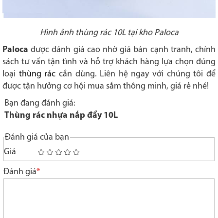
Hình ảnh thùng rác 10L tại kho Paloca
Paloca
được đánh giá cao nhờ giá bán cạnh tranh, chính
sách tư vấn tận tình và hỗ trợ khách hàng lựa chọn đúng
loại
thùng rác
cần dùng. Liên hệ ngay với chúng tôi để
được tận hưởng cơ hội mua sắm thông minh, giá rẻ nhé!
Bạn đang đánh giá:
Thùng rác nhựa nắp đẩy 10L
Đánh giá của bạn
Giá
1
2
3
4
5
star
stars
stars
stars
stars
Đánh giá