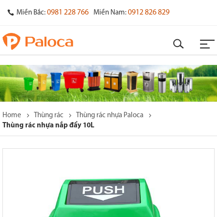
0981 228 766
0912 826 829
Miền Bắc:
Miền Nam:
Home
Thùng rác
Thùng rác nhựa Paloca
Thùng rác nhựa nắp đẩy 10L
o
s
y