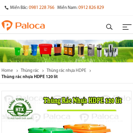
0981 228 766
0912 826 829
Miền Bắc:
Miền Nam:
Home
Thùng rác
Thùng rác nhựa HDPE
Thùng rác nhựa HDPE 120 lít
o
s
y