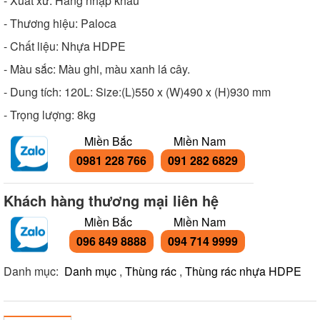
- Xuất xứ: Hàng nhập khẩu
- Thương hiệu: Paloca
- Chất liệu: Nhựa HDPE
- Màu sắc: Màu ghi, màu xanh lá cây.
- Dung tích: 120L: Size:(L)550 x (W)490 x (H)930 mm
- Trọng lượng: 8kg
Miền Bắc
Miền Nam
0981 228 766
091 282 6829
Khách hàng thương mại liên hệ
Miền Bắc
Miền Nam
096 849 8888
094 714 9999
Danh mục:
Danh mục
,
Thùng rác
,
Thùng rác nhựa HDPE