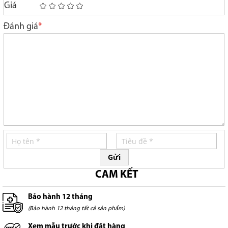
Giá
1
2
3
4
5
star
stars
stars
stars
stars
Đánh giá
Gửi
CAM KẾT
Bảo hành 12 tháng
(Bảo hành 12 tháng tất cả sản phẩm)
Xem mẫu trước khi đặt hàng