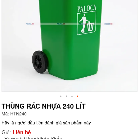
THÙNG RÁC NHỰA 240 LÍT
Mã:
HTN240
g
Hãy là người đầu tiên đánh giá sản phẩm này
Giá:
Liên hệ