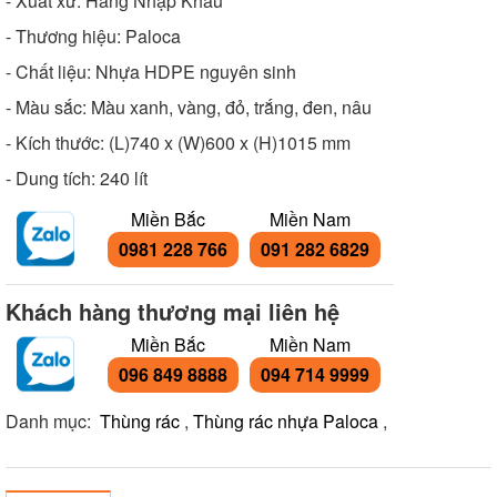
- Xuất xứ: Hàng Nhập Khẩu
- Thương hiệu: Paloca
- Chất liệu: Nhựa HDPE nguyên sinh
- Màu sắc: Màu xanh, vàng, đỏ, trắng, đen, nâu
- Kích thước: (L)740 x (W)600 x (H)1015 mm
- Dung tích: 240 lít
Miền Bắc
Miền Nam
0981 228 766
091 282 6829
Khách hàng thương mại liên hệ
Miền Bắc
Miền Nam
096 849 8888
094 714 9999
Danh mục:
Thùng rác
,
Thùng rác nhựa Paloca
,