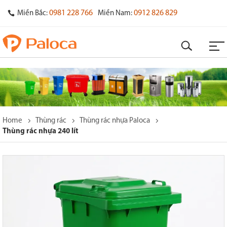
0981 228 766
0912 826 829
Miền Bắc:
Miền Nam:
Home
Thùng rác
Thùng rác nhựa Paloca
Thùng rác nhựa 240 lít
o
s
y