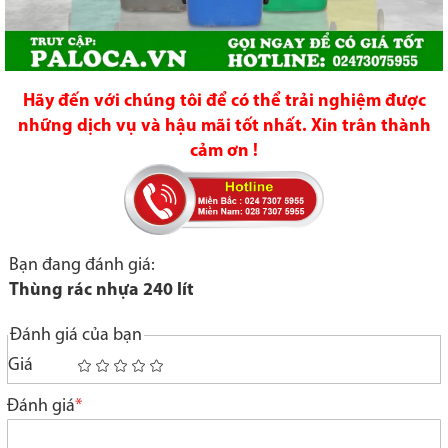
Hãy đến với chúng tôi để có thể trải nghiệm được
những dịch vụ và hậu mãi tốt nhất. Xin trân thành
cảm ơn !
Bạn đang đánh giá:
Thùng rác nhựa 240 lít
Đánh giá của bạn
Giá
1
2
3
4
5
star
stars
stars
stars
stars
Đánh giá