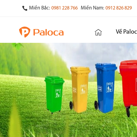
Miền Bắc:
Miền Nam:
0981 228 766
0912 826 829
Về Palo