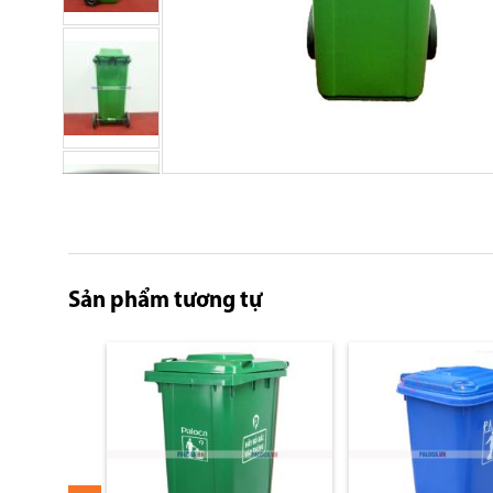
Skip
to
the
beginning
of
Sản phẩm tương tự
the
images
gallery