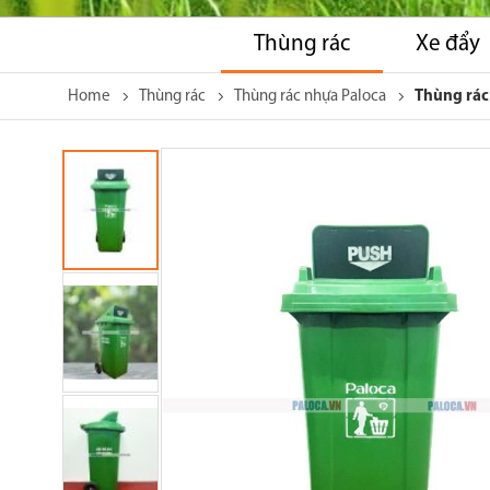
Thùng rác
Xe đẩy
Home
Thùng rác
Thùng rác nhựa Paloca
Thùng rác
Skip
to
the
end
of
the
images
gallery