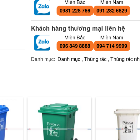
Miền Bắc
Miền Nam
0981 228 766
091 282 6829
Khách hàng thương mại liên hệ
Miền Bắc
Miền Nam
096 849 8888
094 714 9999
Danh mục:
Danh mục
,
Thùng rác
,
Thùng rác n