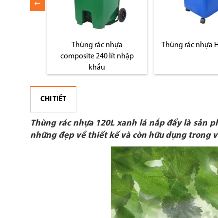
osite treo
Thùng rác nhựa
Thùng rác nhựa 
ít
composite 240 lít nhập
khẩu
CHI TIẾT
Thùng rác nhựa 120L xanh lá nắp đẩy là sản 
những đẹp về thiết kế và còn hữu dụng trong vi