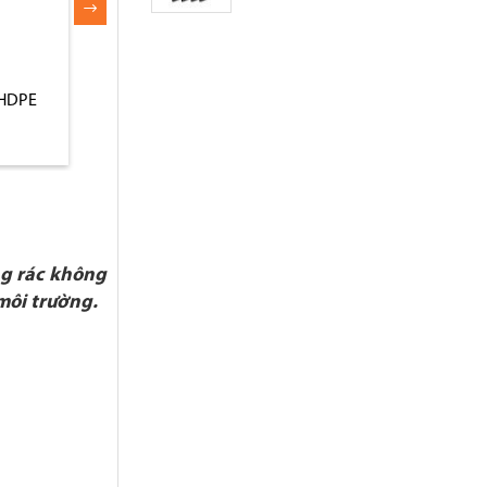
 HDPE
Thùng rác nhựa HDPE
Thùng rác nhựa c
120L có bánh xe
cháy
ng rác không
 môi trường.