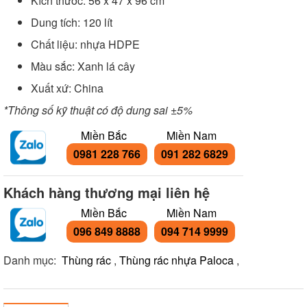
Kích thước:
56 x 47 x 96 cm
Dung tích: 120 lít
Chất liệu: nhựa HDPE
Màu sắc: Xanh lá cây
Xuất xứ: China
*Thông số kỹ thuật có độ dung sai ±5%
Miền Bắc
Miền Nam
0981 228 766
091 282 6829
Khách hàng thương mại liên hệ
Miền Bắc
Miền Nam
096 849 8888
094 714 9999
Danh mục:
Thùng rác
,
Thùng rác nhựa Paloca
,