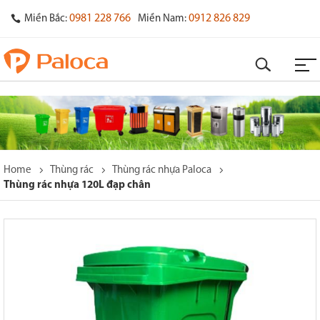
0981 228 766
0912 826 829
Miền Bắc:
Miền Nam:
Home
Thùng rác
Thùng rác nhựa Paloca
Thùng rác nhựa 120L đạp chân
o
s
y