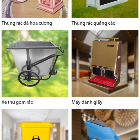
Thùng rác đá hoa cương
Thùng rác quảng cáo
Xe thu gom rác
Máy đánh giầy