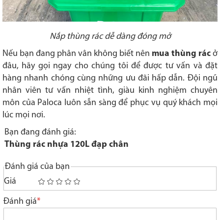
Nắp thùng rác dễ dàng đóng mở
Nếu bạn đang phân vân không biết nên
mua thùng rác
ở
đâu, hãy gọi ngay cho chúng tôi để được tư vấn và đặt
hàng nhanh chóng cùng những ưu đãi hấp dẫn. Đội ngũ
nhân viên tư vấn nhiệt tình, giàu kinh nghiệm chuyên
môn của Paloca luôn sẵn sàng để phục vụ quý khách mọi
lúc mọi nơi.
Bạn đang đánh giá:
Thùng rác nhựa 120L đạp chân
Đánh giá của bạn
Giá
1
2
3
4
5
star
stars
stars
stars
stars
Đánh giá