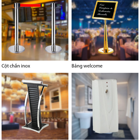
Cột chắn inox
Bảng welcome