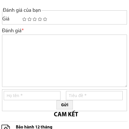
Đánh giá của bạn
Giá
1
2
3
4
5
star
stars
stars
stars
stars
Đánh giá
Gửi
CAM KẾT
Bảo hành 12 tháng