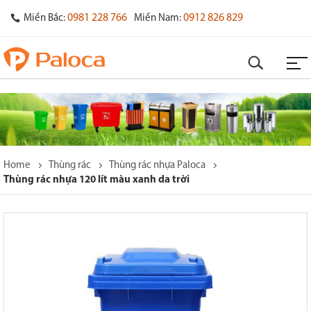
0981 228 766
0912 826 829
Miền Bắc:
Miền Nam:
Home
Thùng rác
Thùng rác nhựa Paloca
Thùng rác nhựa 120 lít màu xanh da trời
o
s
y