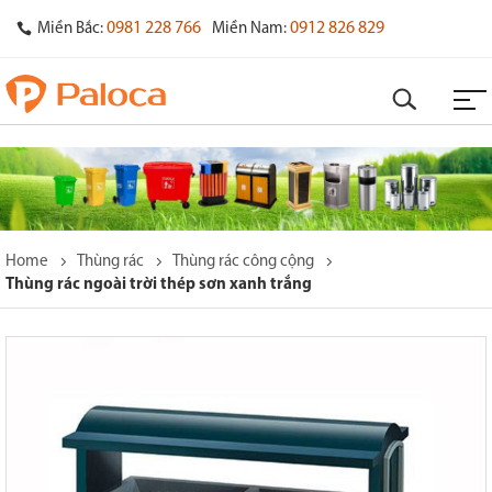
0981 228 766
0912 826 829
Miền Bắc:
Miền Nam:
Home
Thùng rác
Thùng rác công cộng
Thùng rác ngoài trời thép sơn xanh trắng
o
s
y