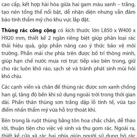
cao cấp, kết hợp hài hòa giữa hai gam màu xanh – trắng,
tạo nên tổng thể nổi bật, dễ nhận diện nhưng vẫn đảm
bảo tính thẩm mỹ cho khu vực lắp đặt.
Thùng rác công cộng
có kích thước lớn L850 x W400 x
H920 mm, thiết kế 2 ngăn riêng biệt giúp phân loại rác
thải hiệu quả, góp phần nâng cao ý thức bảo vệ môi
trường. Phần mái che phía trên được bố trí thông minh,
giúp hạn chế nước mưa rơi trực tiếp vào bên trong, giữ
cho rác luôn khô ráo, sạch sẽ và tránh phát sinh mùi hôi
khó chịu.
Các cạnh viền và chân đế thùng rác được sơn xanh chống
han gỉ, tăng độ bền khi sử dụng ngoài trời trong thời gian
dài. Phần thân thùng sơn trắng dập lỗ tinh tế, vừa tạo
điểm nhấn thẩm mỹ vừa hỗ trợ thoát khí.
Bên trong là ruột thùng bằng tôn hoa chắc chắn, dễ tháo
rời, thuận tiện cho việc vệ sinh và thu gom rác. Ngoài ra,
thiết kế cửa xả rác hai phía giúp người sử dụng bỏ rác