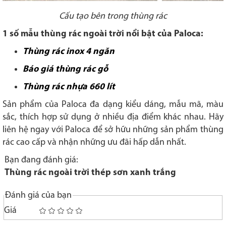
Cấu tạo bên trong thùng rác
1 số mẫu thùng rác ngoài trời nổi bật của Paloca:
Thùng rác inox 4 ngăn
Báo giá thùng rác gỗ
Thùng rác nhựa 660 lít
Sản phẩm của Paloca đa dạng kiểu dáng, mẫu mã, màu
sắc, thích hợp sử dụng ở nhiều địa điểm khác nhau. Hãy
liên hệ ngay với Paloca để sở hữu những sản phẩm thùng
rác cao cấp và nhận những ưu đãi hấp dẫn nhất.
Bạn đang đánh giá:
Thùng rác ngoài trời thép sơn xanh trắng
Đánh giá của bạn
Giá
1
2
3
4
5
star
stars
stars
stars
stars