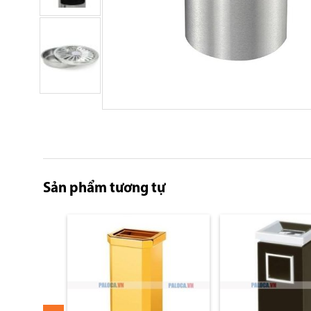
Skip
to
the
beginning
of
Sản phẩm tương tự
the
images
gallery