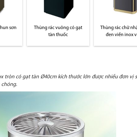
phun sơn
Thùng rác vuông có gạt
Thùng rác chữ nh
n
tàn thuốc
đen viền inox 
ox tròn có gạt tàn Ø40cm kích thước lớn được nhiều đơn vị 
h chóng.