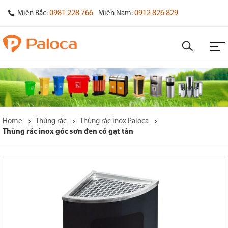
0981 228 766
0912 826 829
Miền Bắc:
Miền Nam:
Home
Thùng rác
Thùng rác inox Paloca
Thùng rác inox góc sơn đen có gạt tàn
o
s
y