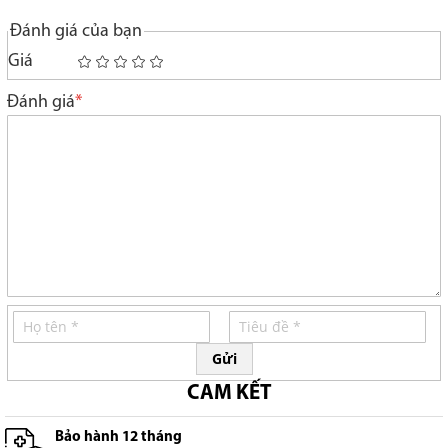
Đánh giá của bạn
Giá
1
2
3
4
5
star
stars
stars
stars
stars
Đánh giá
Gửi
CAM KẾT
Bảo hành 12 tháng