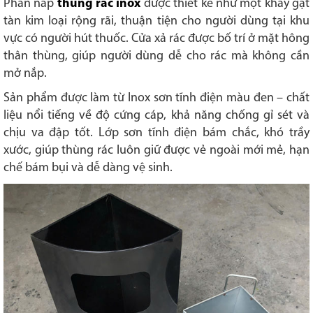
Phần nắp
thùng rác inox
được thiết kế như một khay gạt
tàn kim loại rộng rãi, thuận tiện cho người dùng tại khu
vực có người hút thuốc. Cửa xả rác được bố trí ở mặt hông
thân thùng, giúp người dùng dễ cho rác mà không cần
mở nắp.
Sản phẩm được làm từ Inox sơn tĩnh điện màu đen – chất
liệu nổi tiếng về độ cứng cáp, khả năng chống gỉ sét và
chịu va đập tốt. Lớp sơn tĩnh điện bám chắc, khó trầy
xước, giúp thùng rác luôn giữ được vẻ ngoài mới mẻ, hạn
chế bám bụi và dễ dàng vệ sinh.