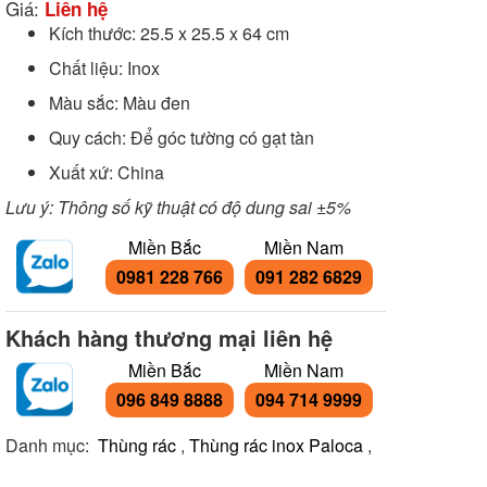
Giá:
Liên hệ
Kích thước: 25.5 x 25.5 x 64 cm
Chất liệu: Inox
Màu sắc: Màu đen
Quy cách: Để góc tường có gạt tàn
Xuất xứ: China
Lưu ý: Thông số kỹ thuật có độ dung sai ±5%
Miền Bắc
Miền Nam
0981 228 766
091 282 6829
Khách hàng thương mại liên hệ
Miền Bắc
Miền Nam
096 849 8888
094 714 9999
Danh mục:
Thùng rác
,
Thùng rác inox Paloca
,