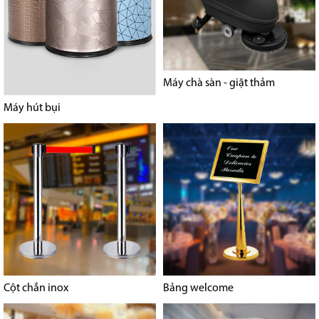
Máy chà sàn - giặt thảm
Máy hút bụi
Cột chắn inox
Bảng welcome