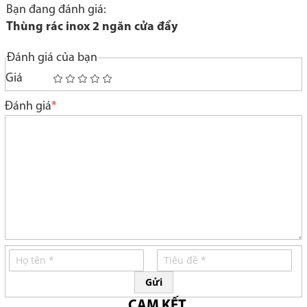
Bạn đang đánh giá:
Thùng rác inox 2 ngăn cửa đẩy
Đánh giá của bạn
Giá
1
2
3
4
5
star
stars
stars
stars
stars
Đánh giá
Gửi
CAM KẾT