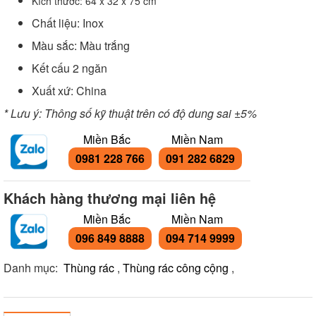
Kích thước: 64 x 32 x 75 cm
Chất liệu: Inox
Màu sắc: Màu trắng
Kết cấu 2 ngăn
Xuất xứ: China
* Lưu ý: Thông số kỹ thuật trên có độ dung sai ±5%
Miền Bắc
Miền Nam
0981 228 766
091 282 6829
Khách hàng thương mại liên hệ
Miền Bắc
Miền Nam
096 849 8888
094 714 9999
Danh mục:
Thùng rác
,
Thùng rác công cộng
,