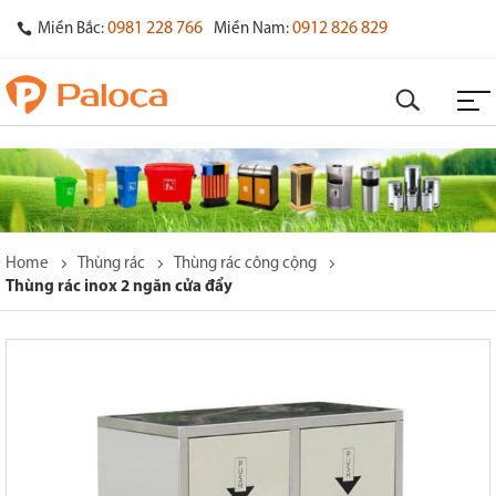
0981 228 766
0912 826 829
Miền Bắc:
Miền Nam:
Home
Thùng rác
Thùng rác công cộng
Thùng rác inox 2 ngăn cửa đẩy
o
s
y