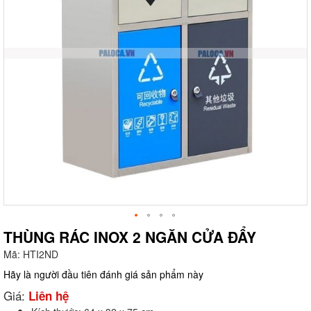
THÙNG RÁC INOX 2 NGĂN CỬA ĐẨY
Mã:
HTI2ND
g
Hãy là người đầu tiên đánh giá sản phẩm này
Giá:
Liên hệ