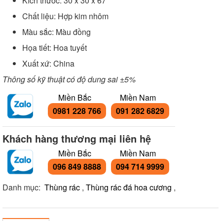
Kích thước: 30 x 30 x 67
Chất liệu: Hợp kim nhôm
Màu sắc: Màu đồng
Họa tiết: Hoa tuyết
Xuất xứ: China
Thông số kỹ thuật có độ dung sai ±5%
Miền Bắc
Miền Nam
0981 228 766
091 282 6829
Khách hàng thương mại liên hệ
Miền Bắc
Miền Nam
096 849 8888
094 714 9999
Danh mục:
Thùng rác
,
Thùng rác đá hoa cương
,