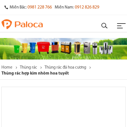
0981 228 766
0912 826 829
Miền Bắc:
Miền Nam:
Home
Thùng rác
Thùng rác đá hoa cương
Thùng rác hợp kim nhôm hoa tuyết
o
s
y