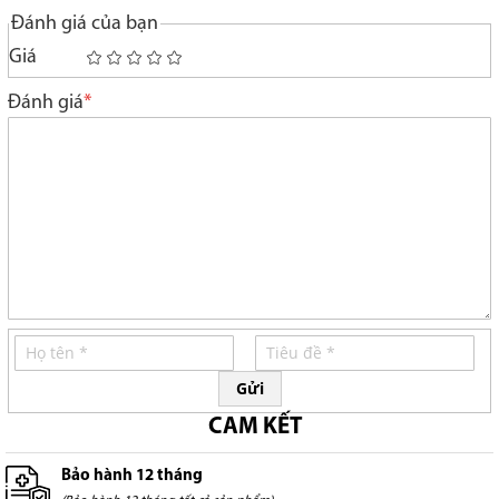
Đánh giá của bạn
Giá
1
2
3
4
5
star
stars
stars
stars
stars
Đánh giá
Gửi
CAM KẾT
Bảo hành 12 tháng