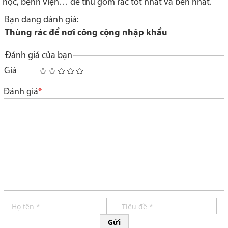
học, bệnh viện… để thu gom rác tốt nhất và bền nhất.
Bạn đang đánh giá:
Thùng rác để nơi công cộng nhập khẩu
Đánh giá của bạn
Giá
1
2
3
4
5
star
stars
stars
stars
stars
Đánh giá
Gửi