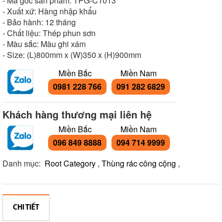
- Mã gốc sản phẩm: TPG-C1013
- Xuất xứ: Hàng nhập khẩu
- Bảo hành: 12 tháng
- Chất liệu: Thép phun sơn
- Màu sắc: Màu ghi xám
- Size: (L)800mm x (W)350 x (H)900mm
Miền Bắc
Miền Nam
0981 228 766
091 282 6829
Khách hàng thương mại liên hệ
Miền Bắc
Miền Nam
096 849 8888
094 714 9999
Danh mục:
Root Category
,
Thùng rác công cộng
,
CHI TIẾT