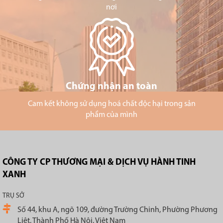
nơi
Chứng nhận an toàn
Cam kết không sử dụng hoá chất độc hại trong sản
phẩm của mình
CÔNG TY CP THƯƠNG MẠI & DỊCH VỤ HÀNH TINH
XANH
TRỤ SỞ
Số 44, khu A, ngõ 109, đường Trường Chinh, Phường Phương
Liệt, Thành Phố Hà Nội, Việt Nam