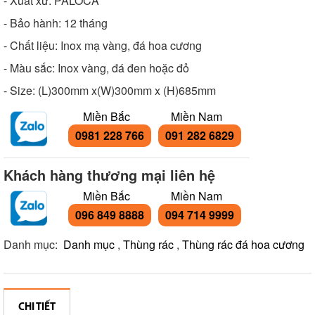
- Xuất xứ: PALOCA
- Bảo hành: 12 tháng
- Chất liệu: Inox mạ vàng, đá hoa cương
- Màu sắc: Inox vàng, đá đen hoặc đỏ
- Size: (L)300mm x(W)300mm x (H)685mm
Miền Bắc
Miền Nam
0981 228 766
091 282 6829
Khách hàng thương mại liên hệ
Miền Bắc
Miền Nam
096 849 8888
094 714 9999
Danh mục:
Danh mục
,
Thùng rác
,
Thùng rác đá hoa cương
CHI TIẾT