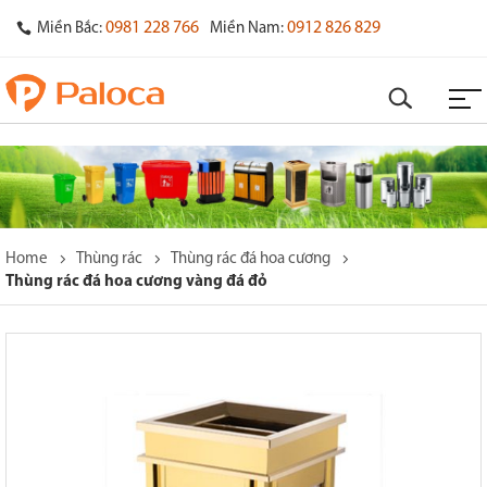
0981 228 766
0912 826 829
Miền Bắc:
Miền Nam:
Home
Thùng rác
Thùng rác đá hoa cương
Thùng rác đá hoa cương vàng đá đỏ
o
s
y