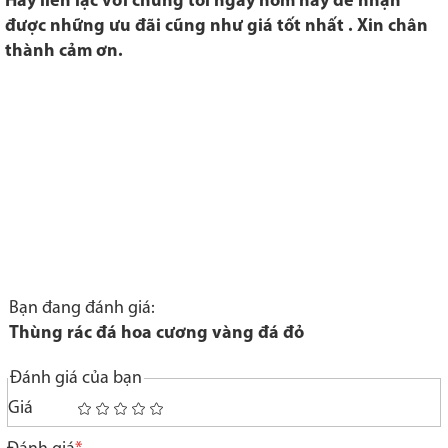
Hãy liên lạc với chúng tôi ngay hôm nay để nhận
được những ưu đãi cũng như giá tốt nhất . Xin chân
thành cảm ơn.
Bạn đang đánh giá:
Thùng rác đá hoa cương vàng đá đỏ
Đánh giá của bạn
Giá
1
2
3
4
5
star
stars
stars
stars
stars