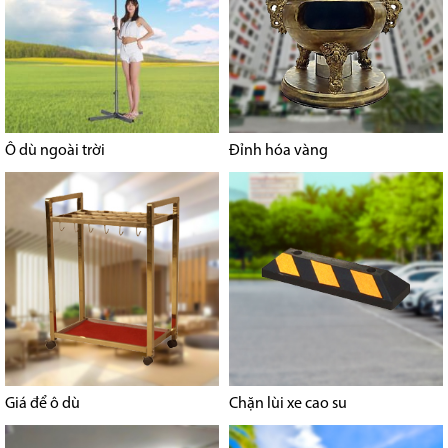
Ô dù ngoài trời
Đỉnh hóa vàng
Giá để ô dù
Chặn lùi xe cao su