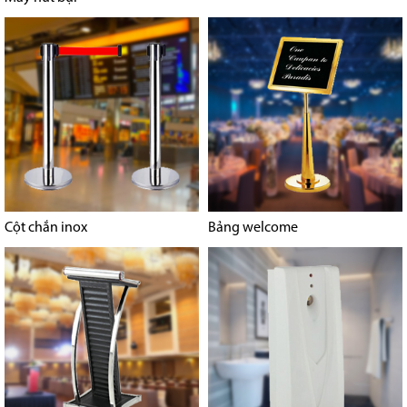
Cột chắn inox
Bảng welcome