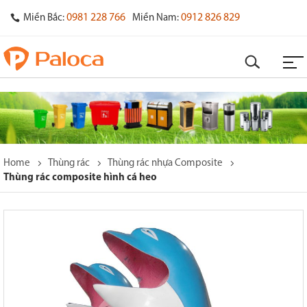
0981 228 766
0912 826 829
Miền Bắc:
Miền Nam:
Home
Thùng rác
Thùng rác nhựa Composite
Thùng rác composite hình cá heo
o
s
y