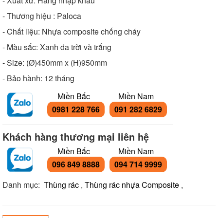
- Xuất xứ: Hàng nhập khẩu
- Thương hiệu : Paloca
- Chất liệu: Nhựa composite chống cháy
- Màu sắc: Xanh da trời và trắng
- Size: (Ø)450mm x (H)950mm
- Bảo hành: 12 tháng
Miền Bắc
Miền Nam
0981 228 766
091 282 6829
Khách hàng thương mại liên hệ
Miền Bắc
Miền Nam
096 849 8888
094 714 9999
Danh mục:
Thùng rác
,
Thùng rác nhựa Composite
,