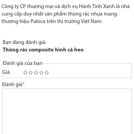
Công ty CP thương mại và dịch vụ Hành Tinh Xanh là nhà
cung cấp duy nhất sản phẩm thùng rác nhựa mang
thương hiệu Paloca trên thị trường Việt Nam.
Bạn đang đánh giá:
Thùng rác composite hình cá heo
Đánh giá của bạn
Giá
1
2
3
4
5
star
stars
stars
stars
stars
Đánh giá