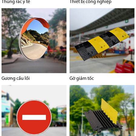
Thùng rác y tế
Thiết bị công nghiệp
Gương cầu lồi
Gờ giảm tốc