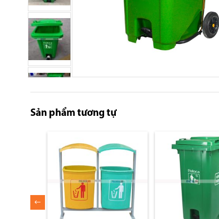
Skip
to
the
Sản phẩm tương tự
beginning
of
the
images
gallery