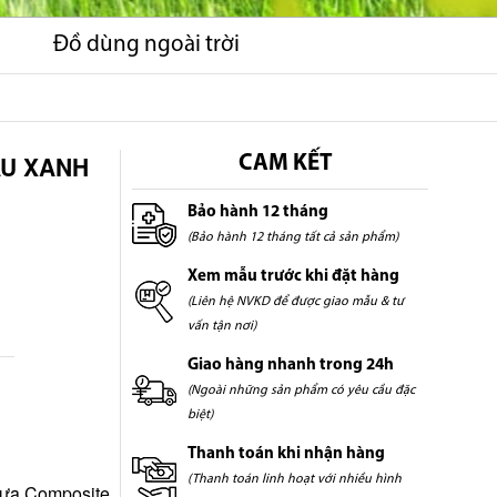
Đồ dùng ngoài trời
ÀU XANH
CAM KẾT
Bảo hành 12 tháng
(Bảo hành 12 tháng tất cả sản phẩm)
Xem mẫu trước khi đặt hàng
(Liên hệ NVKD để được giao mẫu & tư
vấn tận nơi)
Giao hàng nhanh trong 24h
(Ngoài những sản phẩm có yêu cầu đặc
biệt)
Thanh toán khi nhận hàng
(Thanh toán linh hoạt với nhiều hình
hựa Composite