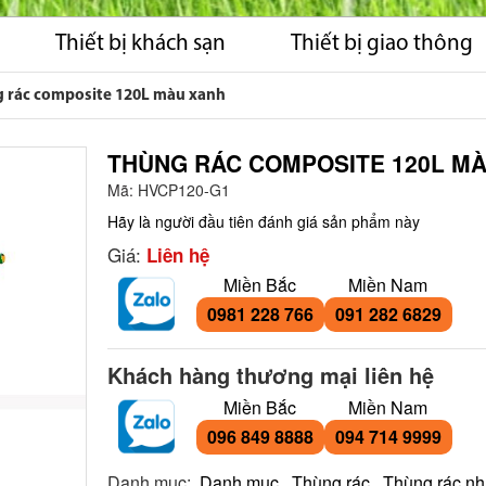
Thiết bị khách sạn
Thiết bị giao thông
 rác composite 120L màu xanh
THÙNG RÁC COMPOSITE 120L M
Mã:
HVCP120-G1
Hãy là người đầu tiên đánh giá sản phẩm này
Giá:
Liên hệ
Miền Bắc
Miền Nam
0981 228 766
091 282 6829
Khách hàng thương mại liên hệ
Miền Bắc
Miền Nam
096 849 8888
094 714 9999
Danh mục:
Danh mục
,
Thùng rác
,
Thùng rác n