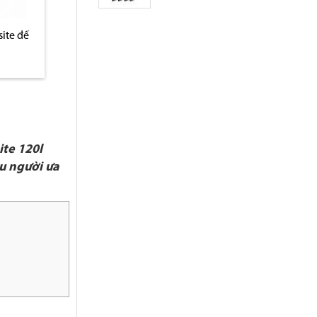
 nhựa
Thùng đựng rác treo đôi
Thùng đựng rá
á heo
bằng nhựa composite
composite đế đ
ite 120l
ều người ưa