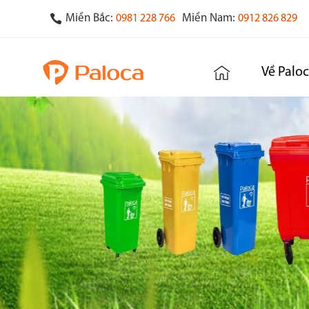
Miền Bắc:
Miền Nam:
0981 228 766
0912 826 829
Về Palo