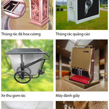
Thùng rác đá hoa cương
Thùng rác quảng cáo
Xe thu gom rác
Máy đánh giầy