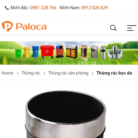
0981 228 766
0912 826 829
Miền Bắc:
Miền Nam:
Home
Thùng rác
Thùng rác văn phòng
Thùng rác bọc da
o
s
y