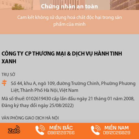
Chứng nhận an toàn
Cam kết không sử dụng hoá chất độc hại trong sản
phẩm của mình
CÔNG TY CP THƯƠNG MẠI & DỊCH VỤ HÀNH TINH
XANH
TRỤ SỞ
Số 44, khu A, ngõ 109, đường Trường Chinh, Phường Phương
Liệt, Thành Phố Hà Nội, Việt Nam
Mã số thuế: 0102619430 cấp lần đầu ngày 21 tháng 01 năm 2008,
Đăng ký thay đổi ngày 25/08/2022)
VĂN PHÒNG GIAO DỊCH HÀ NỘI
Địa chỉ: 524 Minh Khai, Hai Bà Trưng, Hà Nội
Tel: 0981228766