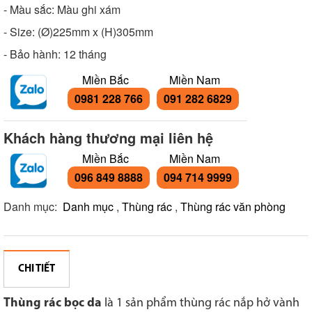
- Màu sắc: Màu ghi xám
- Size: (Ø)225mm x (H)305mm
- Bảo hành: 12 tháng
Miền Bắc
Miền Nam
0981 228 766
091 282 6829
Khách hàng thương mại liên hệ
Miền Bắc
Miền Nam
096 849 8888
094 714 9999
Danh mục:
Danh mục
,
Thùng rác
,
Thùng rác văn phòng
CHI TIẾT
Thùng rác bọc da
là 1 sản phẩm thùng rác nắp hở vành