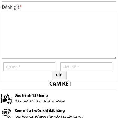
star
stars
stars
stars
stars
Đánh giá
Gửi
CAM KẾT
Bảo hành 12 tháng
(Bảo hành 12 tháng tất cả sản phẩm)
Xem mẫu trước khi đặt hàng
(Liên hệ NVKD để được giao mẫu & tư vấn tận nơi)