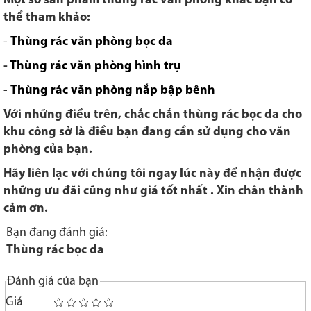
Một số sản phẩm thùng rác văn phòng khác bạn có
thể tham khảo:
-
Thùng rác văn phòng bọc da
-
Thùng rác văn phòng hình trụ
-
Thùng rác văn phòng nắp bập bênh
Với những điều trên, chắc chắn t
hùng rác bọc da cho
khu công sở
là điều bạn đang cần sử dụng cho văn
phòng của bạn.
Hãy liên lạc với chúng tôi ngay lúc này để nhận được
những ưu đãi cũng như giá tốt nhất . Xin chân thành
cảm ơn.
Bạn đang đánh giá:
Thùng rác bọc da
Đánh giá của bạn
Giá
1
2
3
4
5