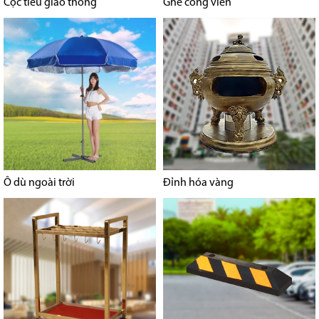
Cọc tiêu giao thông
Ghế công viên
Ô dù ngoài trời
Đỉnh hóa vàng