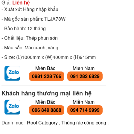
Giá:
Liên hệ
- Xuất xứ: Hàng nhập khẩu
- Mã gốc sản phẩm: TLJA78W
- Bảo hành: 12 tháng
- Chất liệu: Thép phun sơn
- Màu sắc: Màu xanh, vàng
- Size: (L)1000mm x (W)400mm x (H)915mm
Miền Bắc
Miền Nam
0981 228 766
091 282 6829
Khách hàng thương mại liên hệ
Miền Bắc
Miền Nam
096 849 8888
094 714 9999
Danh mục:
Root Category
,
Thùng rác công cộng
,