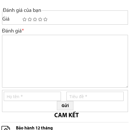
Đánh giá của bạn
Giá
1
2
3
4
5
star
stars
stars
stars
stars
Đánh giá
Gửi
CAM KẾT
Bảo hành 12 tháng