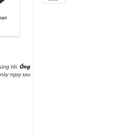
 sạn
Giá treo ô dù inox mạ
Thùng đựng d
vàng
úng tôi.
Ống
 này ngay sau