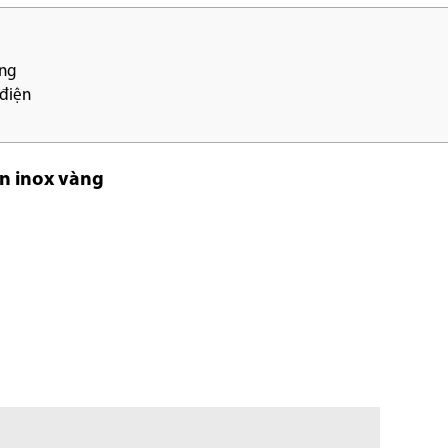
àng
 điện
ền inox vàng