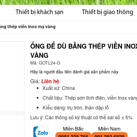
Thiết bị khách sạn
Thiết bị giao thông
ằng thép viền inox mạ vàng
ỐNG ĐỂ DÙ BẰNG THÉP VIỀN INO
VÀNG
Mã:
GOTL24-G
Hãy là người đầu tiên đánh giá sản phẩm này
Giá:
Liên hệ
Xuất xứ: China
Chất liệu: Thép sơn tĩnh điện, viền Inox vàn
Kiểu dáng: trụ tròn, thân dập lỗ
Lưu ý: Các thông số kỹ thuật có thể sai số ± 5%
Miền Bắc
Miền Nam
0981 228 766
091 282 6829