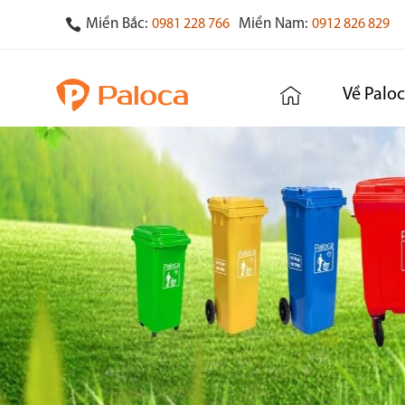
Miền Bắc:
Miền Nam:
0981 228 766
0912 826 829
Về Palo