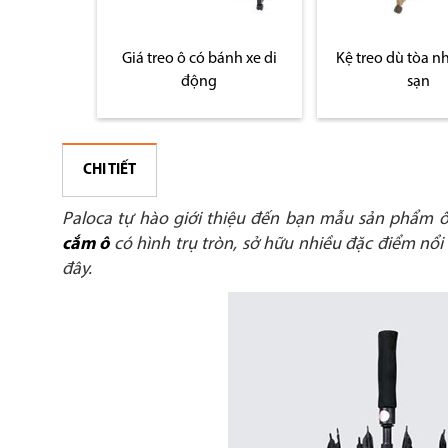
có khóa
Giá treo ô có bánh xe di
Kệ treo dù tòa n
động
sạn
CHI TIẾT
Paloca tự hào giới thiệu đến bạn mẫu sản phẩm 
cắm ô
có hình trụ tròn, sở hữu nhiều đặc điểm nổi
đây.