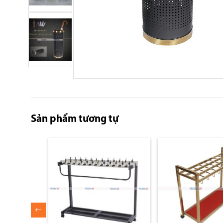
Skip
to
the
beginning
Sản phẩm tương tự
of
the
images
gallery