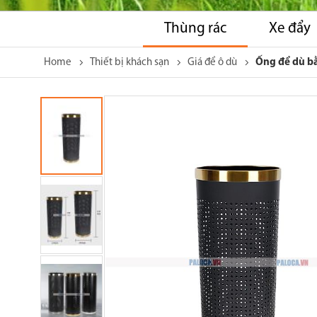
Thùng rác
Xe đẩy
Home
Thiết bị khách sạn
Giá để ô dù
Ống để dù b
Skip
to
the
end
of
the
images
gallery