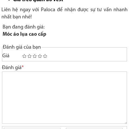
Liên hệ ngay với Paloca để nhận được sự tư vấn nhanh
nhất bạn nhé!
Bạn đang đánh giá:
Móc áo lụa cao cấp
Đánh giá của bạn
Giá
1
2
3
4
5
star
stars
stars
stars
stars
Đánh giá