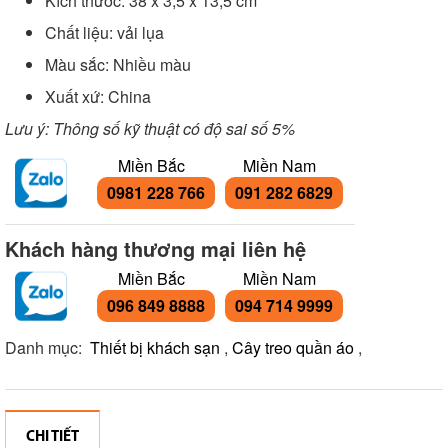
Kích thước: 38 x 3,5 x 13,5 cm
Chất liệu: vải lụa
Màu sắc: Nhiều màu
Xuất xứ: China
Lưu ý: Thông số kỹ thuật có độ sai số 5%
Miền Bắc
Miền Nam
0981 228 766
091 282 6829
Khách hàng thương mại liên hệ
Miền Bắc
Miền Nam
096 849 8888
094 714 9999
Danh mục:
Thiết bị khách sạn
,
Cây treo quần áo
,
CHI TIẾT