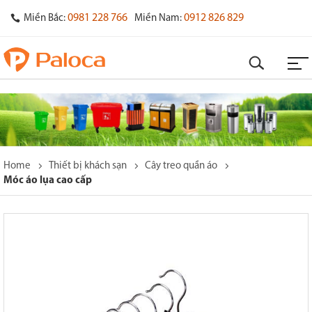
0981 228 766
0912 826 829
Miền Bắc:
Miền Nam:
Home
Thiết bị khách sạn
Cây treo quần áo
Móc áo lụa cao cấp
o
s
y