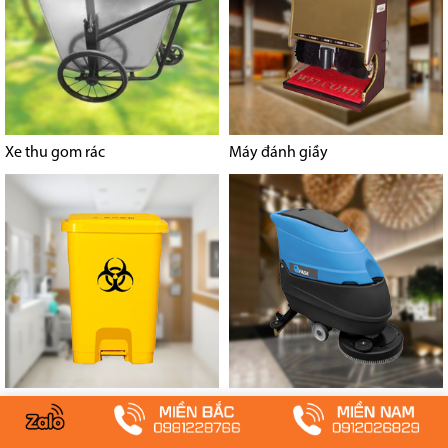
Xe thu gom rác
Máy đánh giầy
Thùng rác y tế
Thiết bị công nghiệp