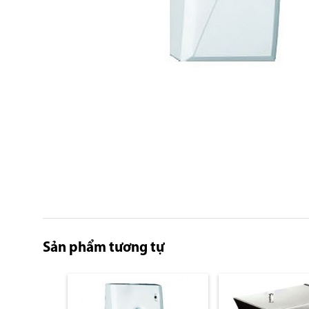
Skip
to
the
beginning
of
the
images
gallery
Sản phẩm tương tự