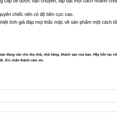
g cấp sẽ được vận chuyển, lắp đặt một cách nhanh chó
uyên chiếc nên có độ bền cực cao.
nhiệt tình giả đáp mọi thắc mặc về sản phẩm một cách tố
bạn đang cần cho tòa nhà, nhà hàng, khách sạn của bạn. Hãy liên lạc vớ
ất .Xin chân thành cảm ơn.