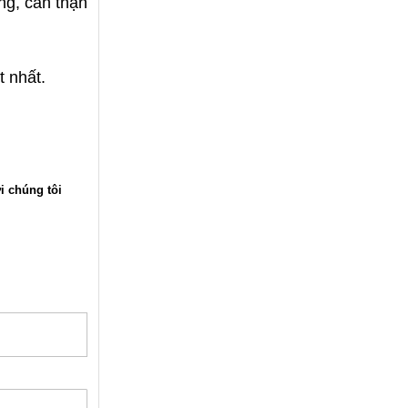
ng, cẩn thận
t nhất.
i chúng tôi