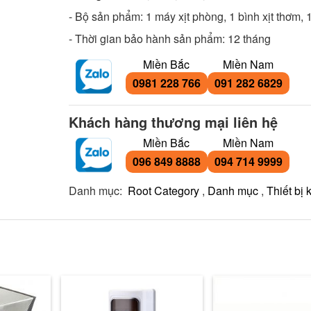
- Bộ sản phẩm: 1 máy xịt phòng, 1 bình xịt thơm, 
- Thời gian bảo hành sản phẩm: 12 tháng
Miền Bắc
Miền Nam
0981 228 766
091 282 6829
Khách hàng thương mại liên hệ
Miền Bắc
Miền Nam
096 849 8888
094 714 9999
Danh mục:
Root Category
,
Danh mục
,
Thiết bị