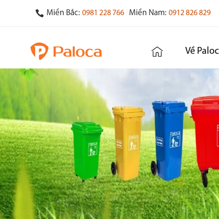
Miền Bắc:
Miền Nam:
0981 228 766
0912 826 829
Về Palo