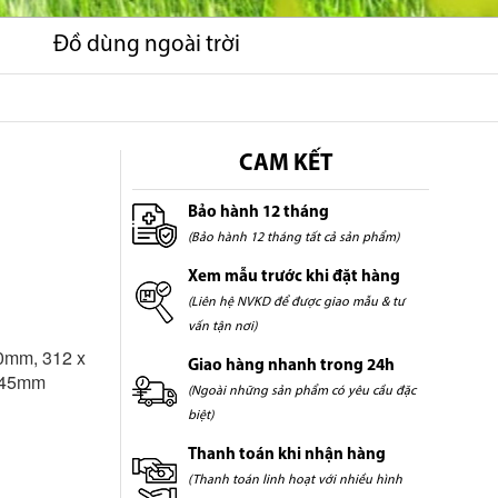
Đồ dùng ngoài trời
CAM KẾT
Bảo hành 12 tháng
(Bảo hành 12 tháng tất cả sản phẩm)
Xem mẫu trước khi đặt hàng
(Liên hệ NVKD để được giao mẫu & tư
vấn tận nơi)
10mm, 312 x
Giao hàng nhanh trong 24h
 345mm
(Ngoài những sản phẩm có yêu cầu đặc
biệt)
Thanh toán khi nhận hàng
(Thanh toán linh hoạt với nhiều hình