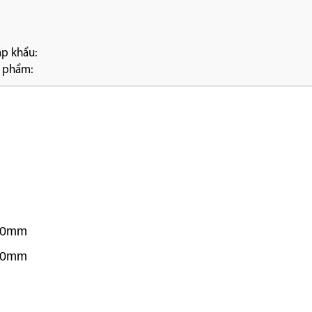
ập khẩu:
n phẩm:
310mm
300mm