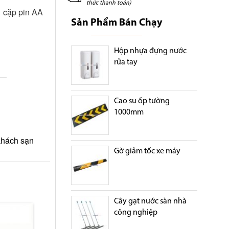
thức thanh toán)
1 cặp pin AA
Sản Phẩm Bán Chạy
Hộp nhựa đựng nước
rửa tay
Cao su ốp tường
1000mm
 khách sạn
Gờ giảm tốc xe máy
Cây gạt nước sàn nhà
công nghiệp
Máy xịt thơm nhập khẩu
Máy xịt thơm giá