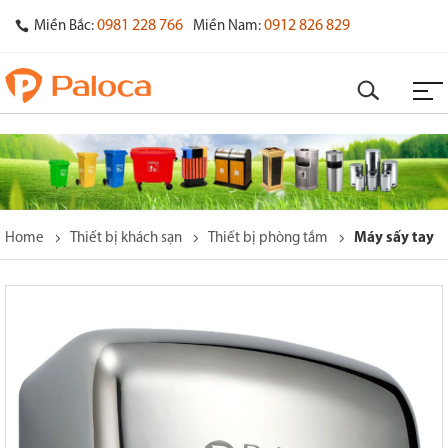
0981 228 766
0912 826 829
Miền Bắc:
Miền Nam:
Home
Thiết bị khách sạn
Thiết bị phòng tắm
Máy sấy tay
o
s
y