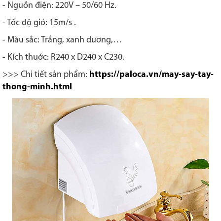
-
Nguồn điện: 220V – 50/60 Hz.
-
Tốc độ gió: 15m/s .
- Màu sắc: Trắng, xanh dương,…
- Kích thuớc:
R240 x D240 x C230.
>>> Chi tiết sản phẩm:
https://paloca.vn/may-say-tay-
thong-minh.html