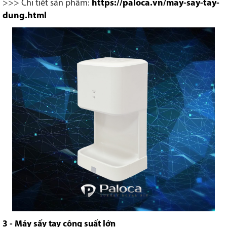
>>> Chi tiết sản phẩm:
https://paloca.vn/may-say-tay-
dung.html
3 - Máy sấy tay công suất lớn