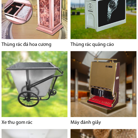
Thùng rác đá hoa cương
Thùng rác quảng cáo
Xe thu gom rác
Máy đánh giầy