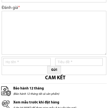
star
stars
stars
stars
stars
Đánh giá
Gửi
CAM KẾT
Bảo hành 12 tháng
(Bảo hành 12 tháng tất cả sản phẩm)
Xem mẫu trước khi đặt hàng
(Liên hệ NVKD để được giao mẫu & tư vấn tận nơi)