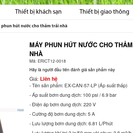
Thiết bị khách sạn
Thiết bị giao thông
 phun hút nước cho thảm trải nhà
MÁY PHUN HÚT NƯỚC CHO THẢM
NHÀ
Mã:
ERICT12-0018
Hãy là người đầu tiên đánh giá sản phẩm này
Giá:
Liên hệ
- Tên sản phẩm: EX-CAN-57-LP (Áp suất thấp)
- Áp suất bơm dung dịch: 100 psi / 6.9 bar
- Điện áp bơm dung dịch: 220 V
- Cường độ bơm dung dịch: 5 A
- Lưu lượng bơm dung dịch: 6.81 L/Phút
- Lưu lượng khí tại 2 in/50 mm vòi phun: 2.8 m3/h