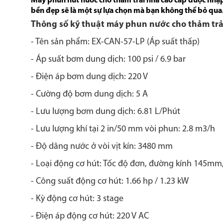
Máy phun hút nước cho thảm trải nhà cao cấp được nhập
bền đẹp sẽ là một sự lựa chọn mà bạn không thể bỏ qua
Thông số kỹ thuật máy phun nước cho thảm trả
- Tên sản phẩm: EX-CAN-57-LP (Áp suất thấp)
- Áp suất bơm dung dịch: 100 psi / 6.9 bar
- Điện áp bơm dung dịch: 220 V
- Cường độ bơm dung dịch: 5 A
- Lưu lượng bơm dung dịch: 6.81 L/Phút
- Lưu lượng khí tại 2 in/50 mm vòi phun: 2.8 m3/h
- Độ dâng nước ở vòi vịt kín: 3480 mm
- Loại động cơ hút: Tốc độ đơn, đường kính 145mm,
- Công suất động cơ hút: 1.66 hp / 1.23 kW
- Kỳ động cơ hút: 3 stage
- Điện áp động cơ hút: 220 V AC