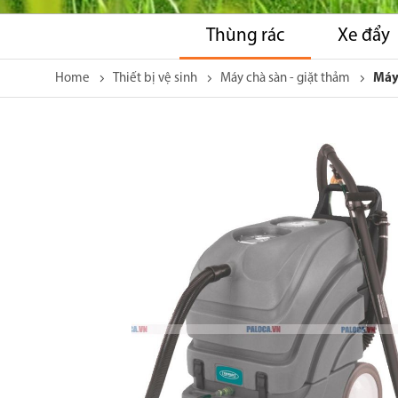
Thùng rác
Xe đẩy
Home
Thiết bị vệ sinh
Máy chà sàn - giặt thảm
Máy
Skip
to
the
end
of
the
images
gallery