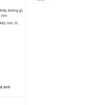
thép không gỉ,
90 mm
 482 mm, H:
vệ sinh