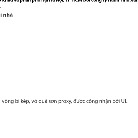
 khẩu và phân phối tại Hà Nội, TP HCM bởi công ty Hành Tinh X
.
i nhà
 vòng bi kép, vỏ quả sơn proxy, được công nhận bởi UL