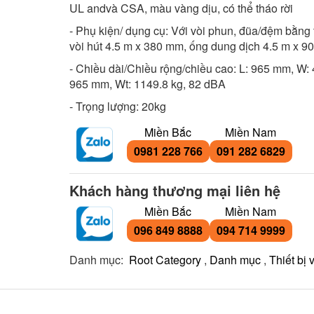
UL andvà CSA, màu vàng dịu, có thể tháo rời
- Phụ kiện/ dụng cụ: Với vòi phun, đũa/đệm bằng 
vòi hút 4.5 m x 380 mm, ống dung dịch 4.5 m x 
- Chiều dài/Chiều rộng/chiều cao: L: 965 mm, W:
965 mm, Wt: 1149.8 kg, 82 dBA
- Trọng lượng: 20kg
Miền Bắc
Miền Nam
0981 228 766
091 282 6829
Khách hàng thương mại liên hệ
Miền Bắc
Miền Nam
096 849 8888
094 714 9999
Danh mục:
Root Category
,
Danh mục
,
Thiết bị 