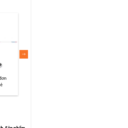
ước giá
Máy hút bụi lau nhà
Máy hút bụi giá rẻ
khẩu