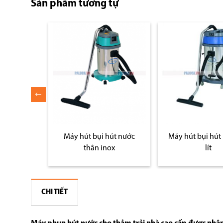
Sản phẩm tương tự
hút nước
Máy hút bụi hút nước 70
Máy đánh bóng 
ox
lít
nhập khẩu t
CHI TIẾT